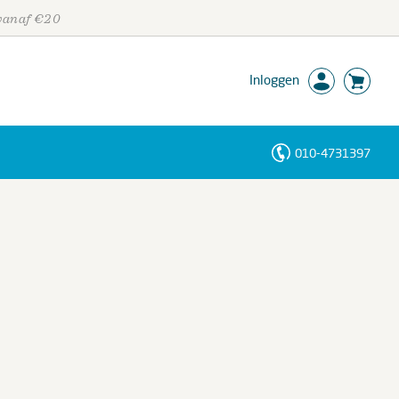
 vanaf €20
Inloggen
010-4731397
Personen
Trefwoorden