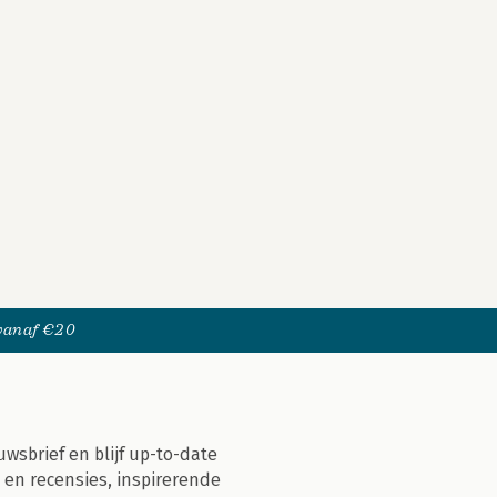
 vanaf €20
uwsbrief en blijf up-to-date
 en recensies, inspirerende