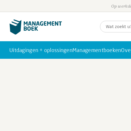
Op werkda
Uitdagingen + oplossingen
Managementboeken
Ove