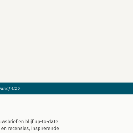
 vanaf €20
uwsbrief en blijf up-to-date
 en recensies, inspirerende