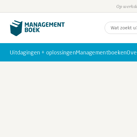
Op werkda
Uitdagingen + oplossingen
Managementboeken
Ove