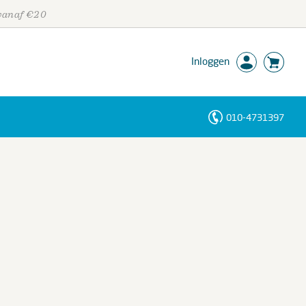
 vanaf €20
Inloggen
010-4731397
Personen
Trefwoorden