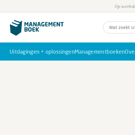
Op werkda
Uitdagingen + oplossingen
Managementboeken
Ove