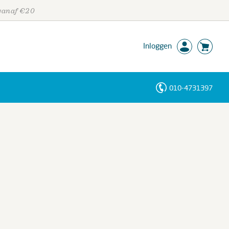
 vanaf €20
Inloggen
010-4731397
Personen
Trefwoorden