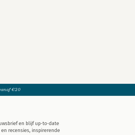
 vanaf €20
uwsbrief en blijf up-to-date
 en recensies, inspirerende