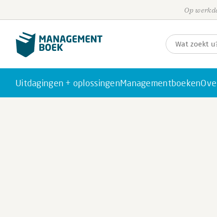
Op werkda
Uitdagingen + oplossingen
Managementboeken
Ove