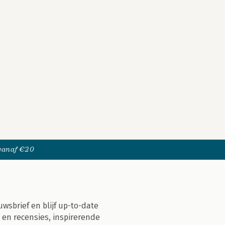
 vanaf €20
uwsbrief en blijf up-to-date
 en recensies, inspirerende