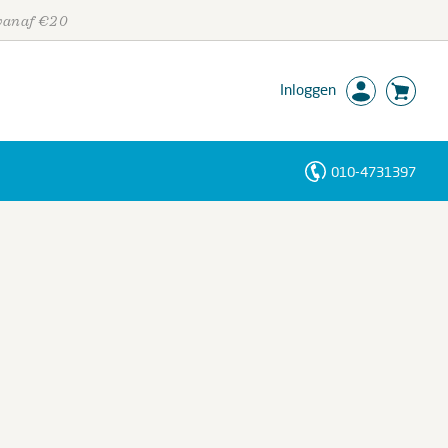
 vanaf €20
Inloggen
010-4731397
Personen
Trefwoorden