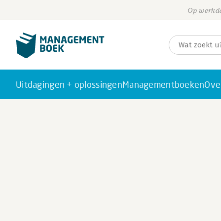
Op werkda
Uitdagingen + oplossingen
Managementboeken
Ove