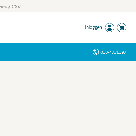
 vanaf €20
Inloggen
010-4731397
Personen
Trefwoorden