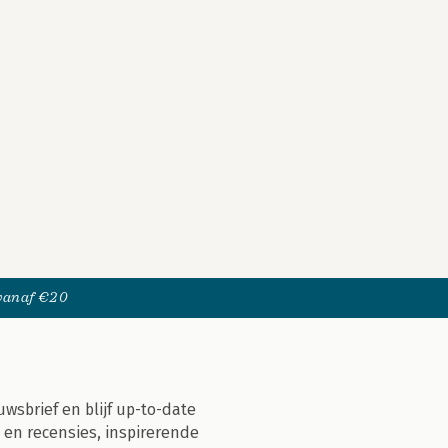
 vanaf €20
uwsbrief en blijf up-to-date
 en recensies, inspirerende