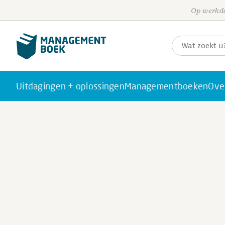
Op werkda
Uitdagingen + oplossingen
Managementboeken
Ove