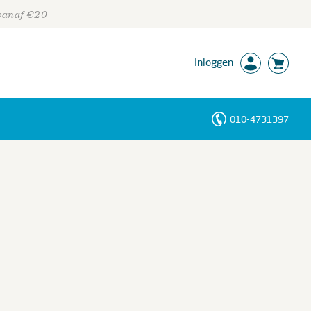
 vanaf €20
Inloggen
010-4731397
Personen
Trefwoorden