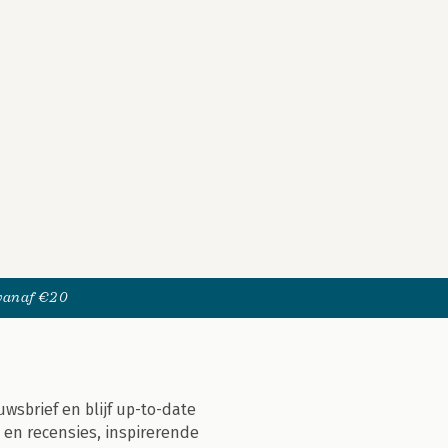
 vanaf €20
uwsbrief en blijf up-to-date
 en recensies, inspirerende