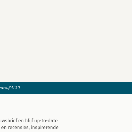
 vanaf €20
uwsbrief en blijf up-to-date
 en recensies, inspirerende