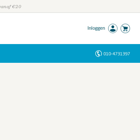
 vanaf €20
Inloggen
010-4731397
Personen
Trefwoorden