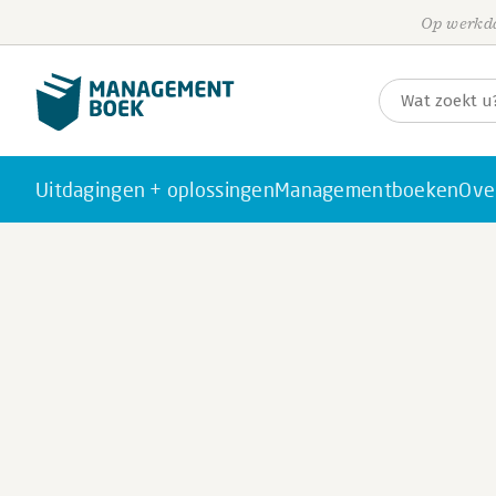
Op werkda
Uitdagingen + oplossingen
Managementboeken
Ove