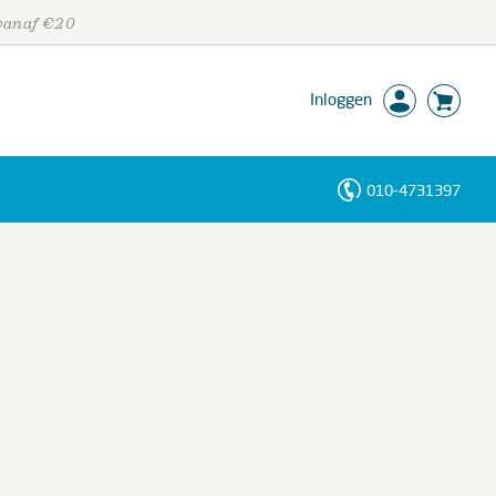
 vanaf €20
Inloggen
010-4731397
Personen
Trefwoorden