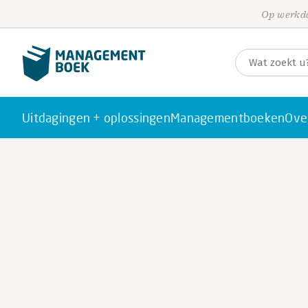
Op werkda
Uitdagingen + oplossingen
Managementboeken
Ove