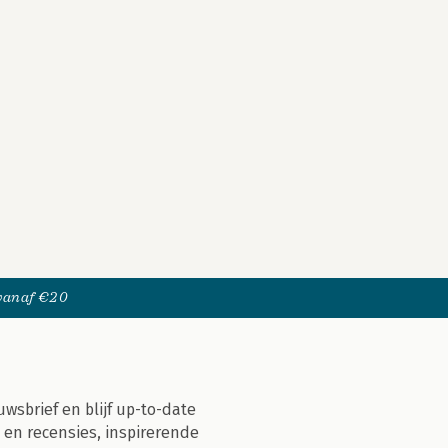
 vanaf €20
uwsbrief en blijf up-to-date
 en recensies, inspirerende