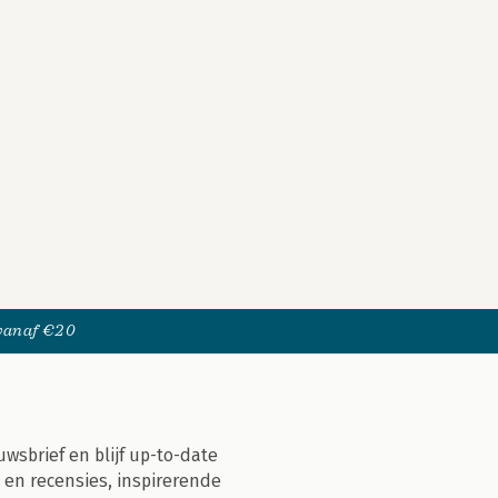
 vanaf €20
uwsbrief en blijf up-to-date
 en recensies, inspirerende