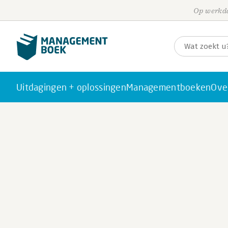
Op werkda
Uitdagingen + oplossingen
Managementboeken
Ove