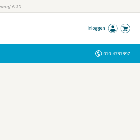
 vanaf €20
Inloggen
010-4731397
Personen
Trefwoorden