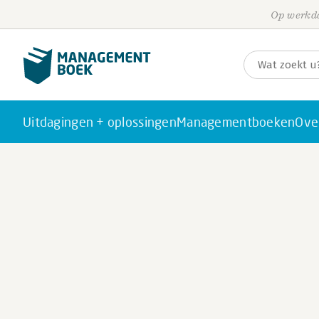
Op werkda
Uitdagingen + oplossingen
Managementboeken
Ove