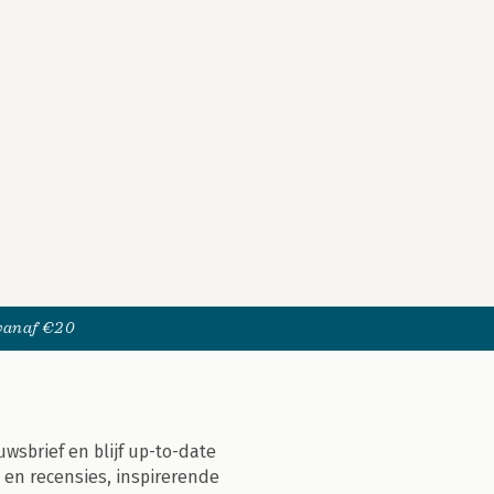
 vanaf €20
uwsbrief en blijf up-to-date
 en recensies, inspirerende