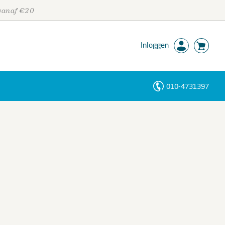
 vanaf €20
Inloggen
010-4731397
Personen
Trefwoorden