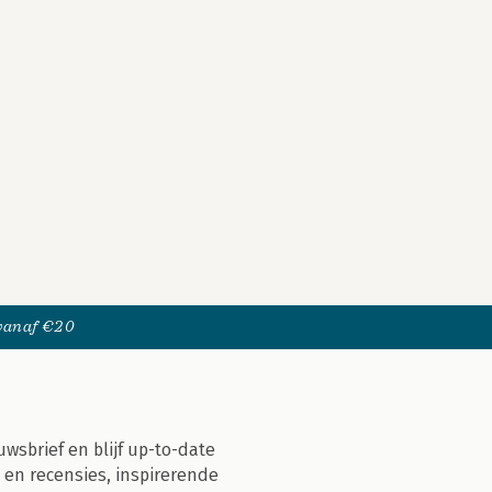
 vanaf €20
uwsbrief en blijf up-to-date
 en recensies, inspirerende