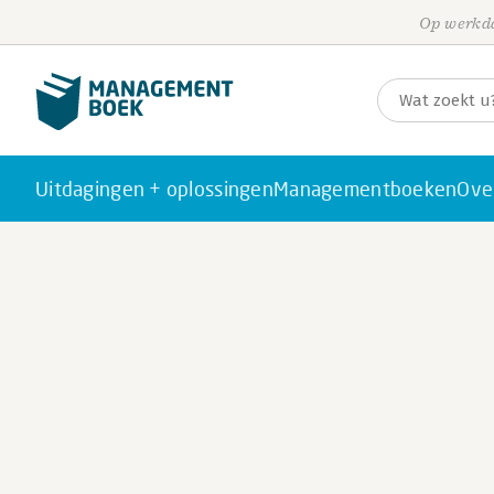
Op werkda
Uitdagingen + oplossingen
Managementboeken
Ove