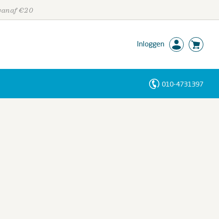
 vanaf €20
Inloggen
010-4731397
Personen
Trefwoorden