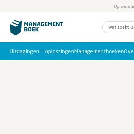
Op werkda
Uitdagingen + oplossingen
Managementboeken
Ove