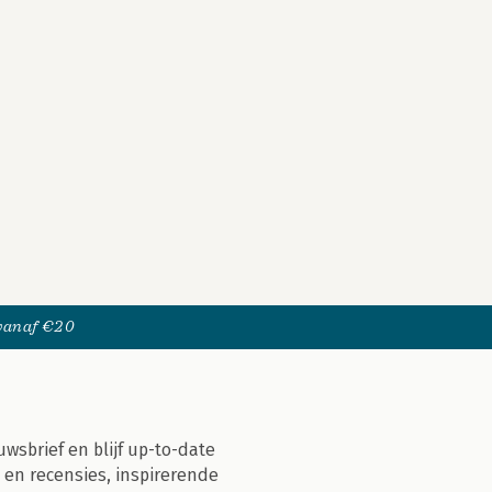
 vanaf €20
uwsbrief en blijf up-to-date
 en recensies, inspirerende