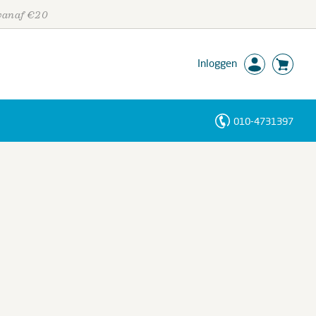
 vanaf €20
Inloggen
010-4731397
Personen
Trefwoorden