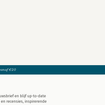
 vanaf €20
uwsbrief en blijf up-to-date
 en recensies, inspirerende