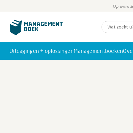
Op werkda
Uitdagingen + oplossingen
Managementboeken
Ove