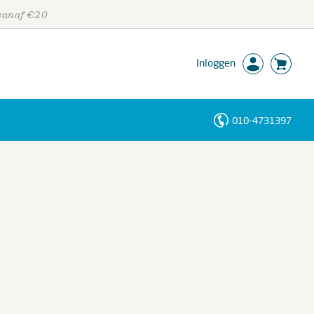
 vanaf €20
Inloggen
010-4731397
Personen
Trefwoorden