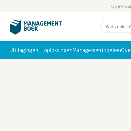
Op werkda
Uitdagingen + oplossingen
Managementboeken
Ove