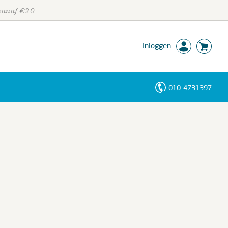
 vanaf €20
Inloggen
010-4731397
Personen
Trefwoorden