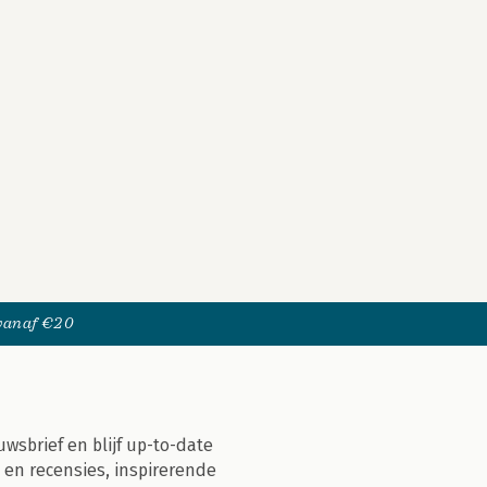
 vanaf €20
uwsbrief en blijf up-to-date
 en recensies, inspirerende