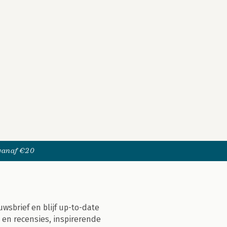
 vanaf €20
uwsbrief en blijf up-to-date
 en recensies, inspirerende