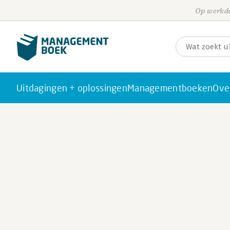
Op werkda
Uitdagingen + oplossingen
Managementboeken
Ove