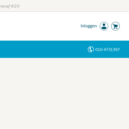
 vanaf €20
Inloggen
010-4731397
Personen
Trefwoorden