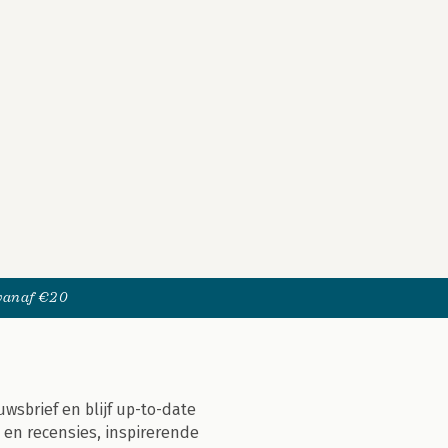
 vanaf €20
uwsbrief en blijf up-to-date
 en recensies, inspirerende