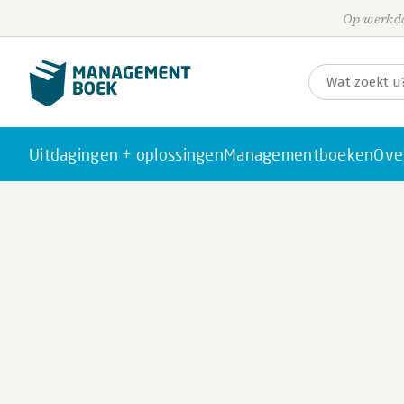
Op werkda
Uitdagingen + oplossingen
Managementboeken
Ove