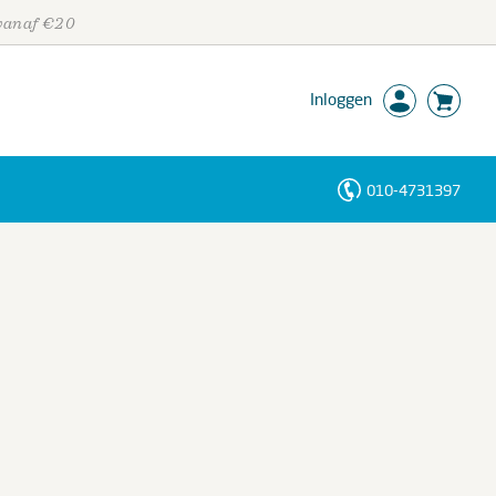
 vanaf €20
Inloggen
010-4731397
Personen
Trefwoorden