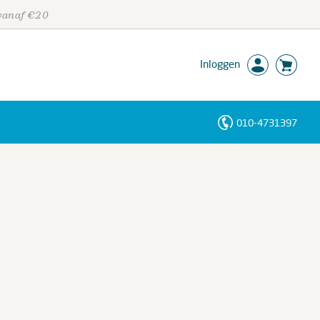
 vanaf €20
Inloggen
010-4731397
Personen
Trefwoorden