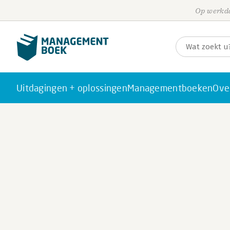
Op werkda
Uitdagingen + oplossingen
Managementboeken
Ove