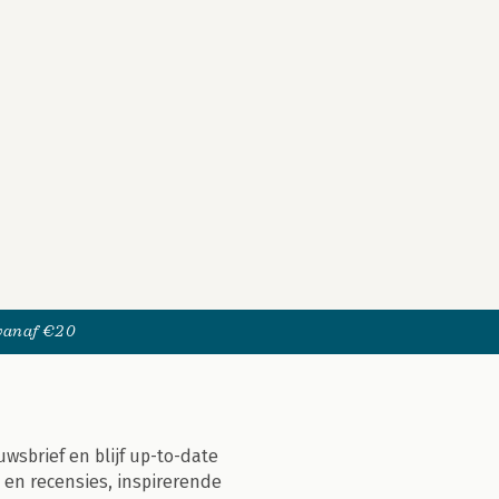
 vanaf €20
uwsbrief en blijf up-to-date
 en recensies, inspirerende