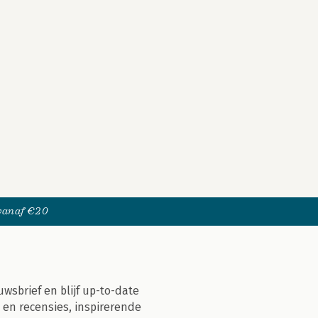
 vanaf €20
uwsbrief en blijf up-to-date
 en recensies, inspirerende