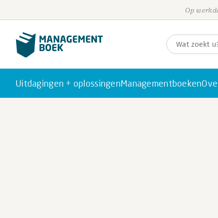
Op werkda
Uitdagingen + oplossingen
Managementboeken
Ove