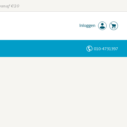
 vanaf €20
Inloggen
010-4731397
Personen
Trefwoorden