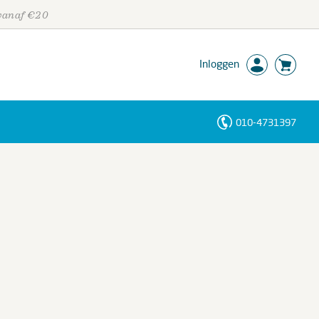
 vanaf €20
Inloggen
010-4731397
Personen
Trefwoorden