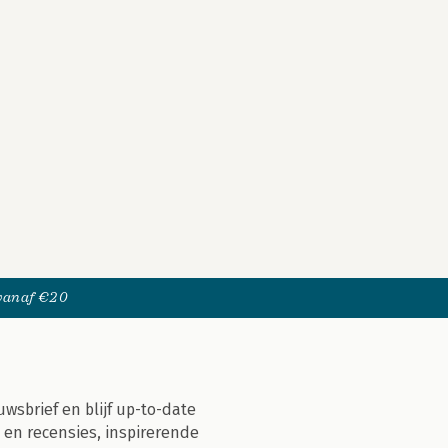
 vanaf €20
uwsbrief en blijf up-to-date
 en recensies, inspirerende