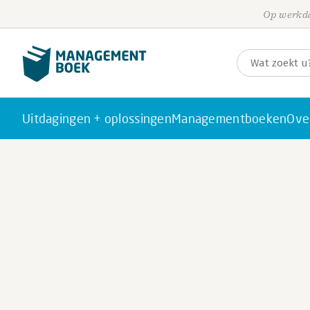
Op werkda
Uitdagingen + oplossingen
Managementboeken
Ove