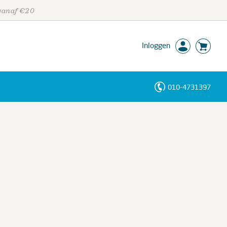
 vanaf €20
Inloggen
010-4731397
Personen
Trefwoorden