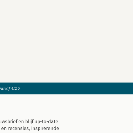
 vanaf €20
uwsbrief en blijf up-to-date
 en recensies, inspirerende