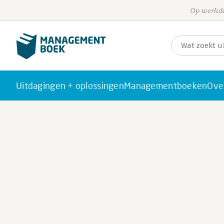
Op werkda
Uitdagingen + oplossingen
Managementboeken
Ove