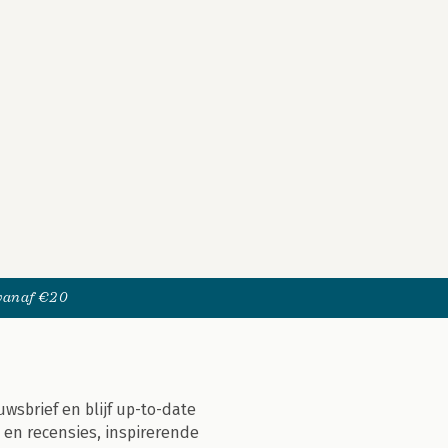
 vanaf €20
uwsbrief en blijf up-to-date
 en recensies, inspirerende