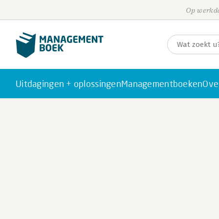
Op werkda
Uitdagingen + oplossingen
Managementboeken
Ove