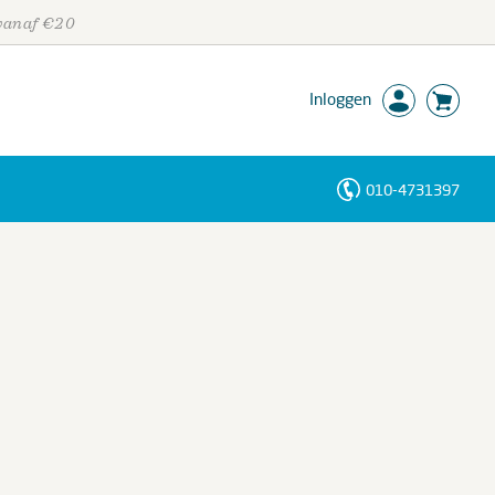
 vanaf €20
Inloggen
010-4731397
Personen
Trefwoorden