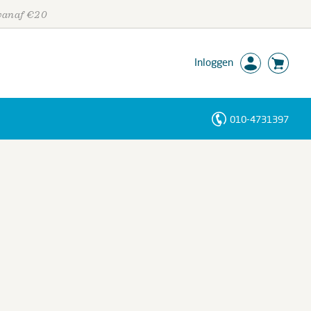
 vanaf €20
Inloggen
010-4731397
Personen
Trefwoorden