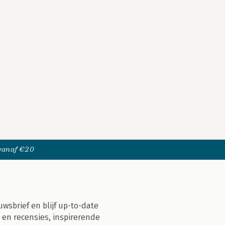
 vanaf €20
uwsbrief en blijf up-to-date
 en recensies, inspirerende