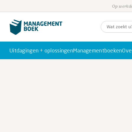
Op werkda
Uitdagingen + oplossingen
Managementboeken
Ove