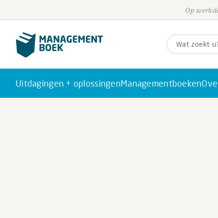
Op werkda
Uitdagingen + oplossingen
Managementboeken
Ove