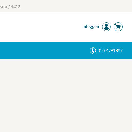
 vanaf €20
Inloggen
010-4731397
Personen
Trefwoorden