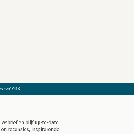
 vanaf €20
uwsbrief en blijf up-to-date
 en recensies, inspirerende