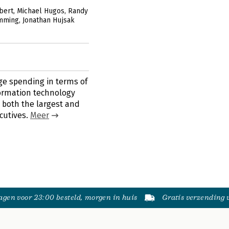
bert
Michael Hugos
Randy
emming
Jonathan Hujsak
uge spending in terms of
ormation technology
s both the largest and
ecutives.
Meer
gen voor 23:00 besteld, morgen in huis
Gratis verzending