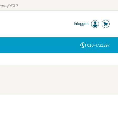
 vanaf €20
Inloggen
010-4731397
Personen
Trefwoorden