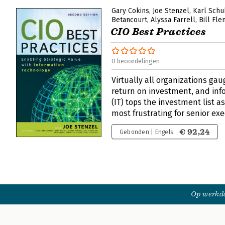
Gary Cokins
Joe Stenzel
Karl Schu
Betancourt
Alyssa Farrell
Bill Fl
CIO Best Practices
0 beoordelingen
Virtually all organizations ga
return on investment, and inf
(IT) tops the investment list a
most frustrating for senior ex
€ 92,24
Gebonden | Engels
Op werkda