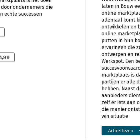
arktplaats is hét boek
laten in Bouw ee
 door ondernemers die
online marktplaa
en echte successen
allemaal komt ki
ontwikkelen en 
online marketpl
putten in hun b
ervaringen die z
ontwerpen en re
4,99
Werkspot. Een be
succesvoorwaard
marktplaats is d
partijen er alle d
hebben. Naast d
aanbieders dient
zelf er iets aan
die manier ontst
win situatie
Artikel lezen