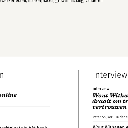
twerkeffecten, marketplaces, growth hacking, valideren
n
Interview
interview
online
Wout Withag
draait om t
vertrouwen
Peter Spijker | 16 dec
Wout Withagen e