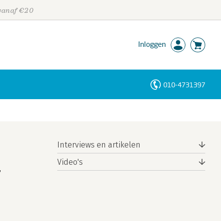
 vanaf €20
Inloggen
010-4731397
Personen
Trefwoorden
Interviews en artikelen
Video's
,