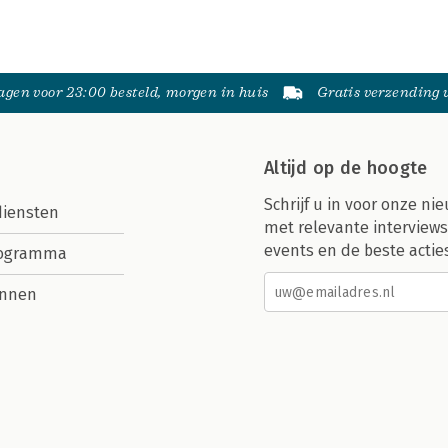
gen voor 23:00 besteld, morgen in huis
Gratis verzending
Altijd op de hoogte
Schrijf u in voor onze nie
diensten
met relevante interviews
events en de beste actie
rogramma
nnen