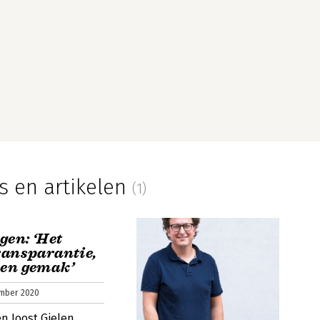
s en artikelen
(1)
en: ‘Het
ransparantie,
 en gemak’
ember 2020
n Joost Gielen