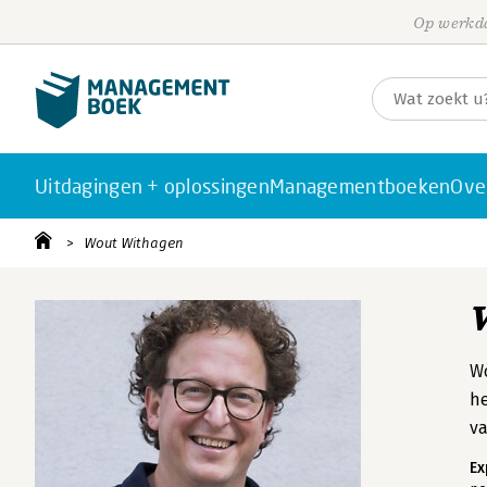
Op werkda
Uitdagingen + oplossingen
Managementboeken
Ove
Wout Withagen
Wo
he
va
Ex