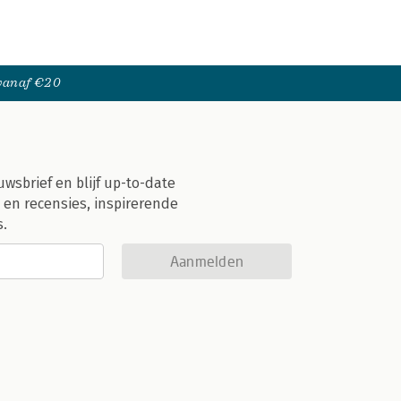
 vanaf €20
uwsbrief en blijf up-to-date
 en recensies, inspirerende
s.
Aanmelden