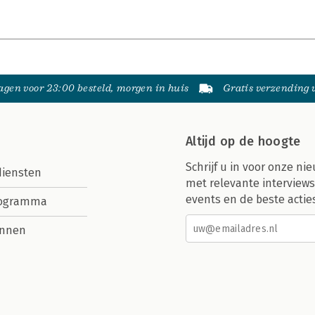
gen voor 23:00 besteld, morgen in huis
Gratis verzending
Altijd op de hoogte
Schrijf u in voor onze nie
diensten
met relevante interviews
events en de beste actie
rogramma
nnen