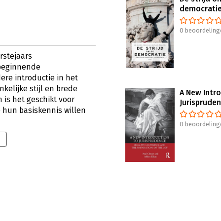
democrati
0 beoordeling
erstejaars
beginnende
re introductie in het
kelijke stijl en brede
A New Intr
is het geschikt voor
Jurisprude
e hun basiskennis willen
0 beoordeling