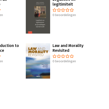
e
legitimiteit
en
0 beoordelingen
oduction to
Law and Morality
nce
Revisited
en
0 beoordelingen