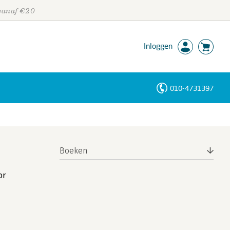
 vanaf €20
Inloggen
010-4731397
Personen
Trefwoorden
Boeken
or