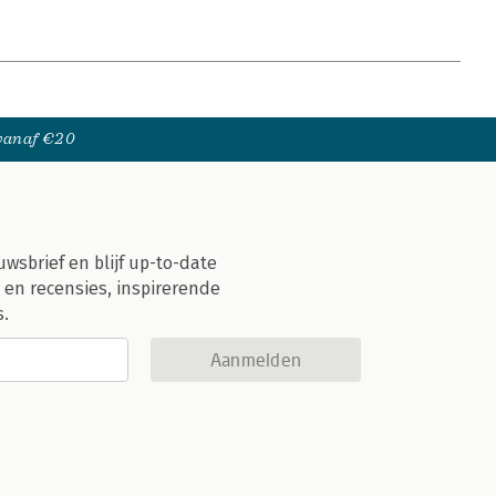
 vanaf €20
uwsbrief en blijf up-to-date
 en recensies, inspirerende
s.
Aanmelden