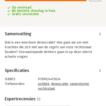
Op voorraad
Nu besteld, dinsdag in huis
Gratis verzonden
Samenvatting
Wat is een weerbare democratie? Hoe gaan we om met
krachten die zich niet aan de regels van onze rechtsstaat
houden? Vooraanstaande denkers gaan in op deze uiterst
actuele vragen.
Steeds meer politieke partijen stellen ongrondwettelijke
maatregelen voor, radicale groeperingen trachten door terreur
Specificaties
anderen hun wil op te leggen, buitenlandse regimes pogen in
onze democratie te interveniëren en lidstaten van de EU
ISBN13:
9789024411634
nemen wetten aan die de democratie allesbehalve bevorderen.
Trefwoorden:
politiek
,
democratie
,
samenleving
,
De strijd om de democratie behandelt in het licht van deze
rechtsstaat
ontwikkelingen het vraagstuk van de 'weerbare democratie'.
Taal:
Nederlands
Bindwijze:
paperback
Expertrecensies
(1)
In hoeverre zijn ondemocratische maatregelen geoorloofd om
Aantal pagina's:
416
de democratie te beschermen? In deze actuele bundel laten