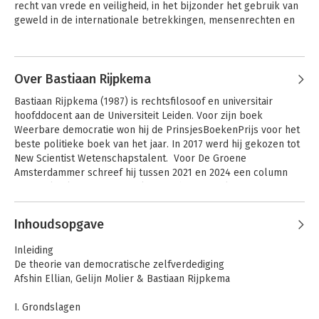
recht van vrede en veiligheid, in het bijzonder het gebruik van 
geweld in de internationale betrekkingen, mensenrechten en 
het recht der Verenigde Naties.
Inleiding Recht
A New Introduction
to Jurisprudence
Andere boeken door Gelijn Molier
Over Bastiaan Rijpkema
Bastiaan Rijpkema (1987) is rechtsﬁlosoof en universitair 
hoofddocent aan de Universiteit Leiden. Voor zijn boek 
Weerbare democratie won hij de PrinsjesBoekenPrijs voor het 
beste politieke boek van het jaar. In 2017 werd hij gekozen tot 
New Scientist Wetenschapstalent.  Voor De Groene 
Amsterdammer schreef hij tussen 2021 en 2024 een column 
over politiek Den Haag. Rijpkema schrijft regelmatig voor NRC 
Handelsblad.

Andere boeken door Bastiaan
Inhoudsopgave
Rijpkema
Law and Morality
Inleiding
Revisited
De theorie van democratische zelfverdediging
A New Introduction
Een nieuw
Afshin Ellian, Gelijn Molier & Bastiaan Rijpkema
to Legal Method
commentaar op de
Grondwet
I. Grondslagen