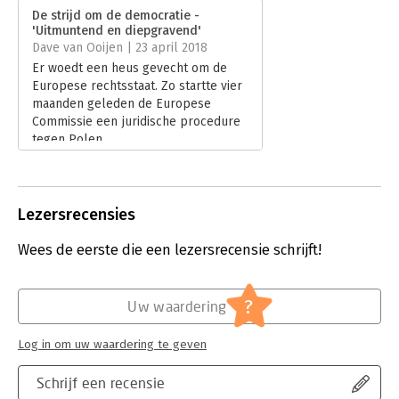
Uitgever:
Boom
De strijd om de democratie -
vooraanstaande denkers als Afshin Ellian, Bastiaan Rijpkema,
Druk:
1
'Uitmuntend en diepgravend'
Paul Cliteur, Gelijn Molier en Dirk Verhofstadt hun licht
Verschijningsdatum:
12-1-2018
Dave van Ooijen | 23 april 2018
schijnen over deze meer dan urgente vraag.
Er woedt een heus gevecht om de
Hoofdrubriek:
Filosofie
Europese rechtsstaat. Zo startte vier
Jongbloed:
Recht algemeen - Rechtsfilosofie
maanden geleden de Europese
Commissie een juridische procedure
tegen Polen.
Lees verder
Lezersrecensies
Wees de eerste die een lezersrecensie schrijft!
?
Uw waardering
Log in om uw waardering te geven
Schrijf een recensie