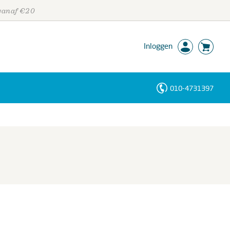
 vanaf €20
Inloggen
010-4731397
Personen
Trefwoorden