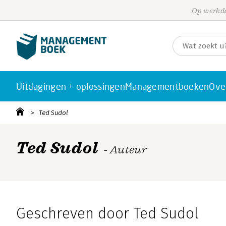
Op werkda
Uitdagingen + oplossingen
Managementboeken
Ove
Ted Sudol
Ted Sudol
- Auteur
Geschreven door Ted Sudol