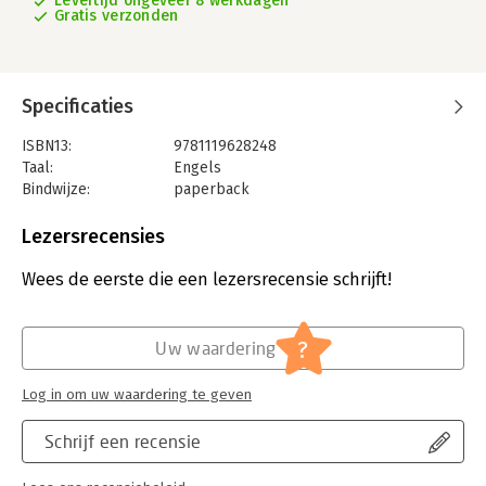
Levertijd ongeveer 8 werkdagen
Gratis verzonden
Specificaties
ISBN13:
9781119628248
Taal:
Engels
Bindwijze:
paperback
Aantal pagina's:
352
Uitgever:
John Wiley & Sons
Lezersrecensies
Verschijningsdatum:
23-1-2020
Wees de eerste die een lezersrecensie schrijft!
Hoofdrubriek:
Algemeen management
?
Uw waardering
Log in om uw waardering te geven
Schrijf een recensie