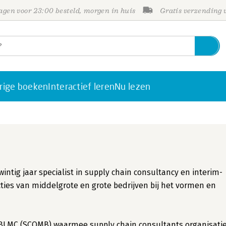
gen voor 23:00 besteld, morgen in huis
Gratis verzending
rige boeken
Interactief leren
Nu lezen
intig jaar specialist in supply chain consultancy en interim-
ties van middelgrote en grote bedrijven bij het vormen en
 BLMC (SCOMB) waarmee supply chain consultants organisati