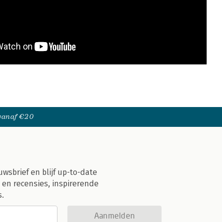
 vanaf €20
uwsbrief en blijf up-to-date
 en recensies, inspirerende
s.
Aanmelden