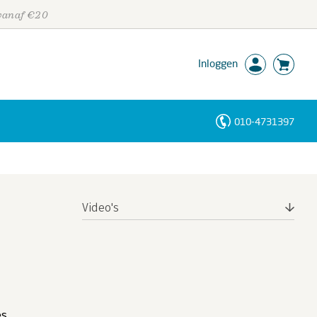
 vanaf €20
Inloggen
010-4731397
Personen
Trefwoorden
Video's
es