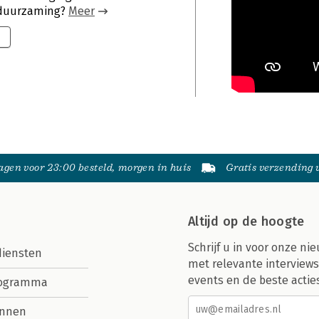
rduurzaming?
Meer
gen voor 23:00 besteld, morgen in huis
Gratis verzending
Altijd op de hoogte
Schrijf u in voor onze nie
diensten
met relevante interviews
events en de beste actie
rogramma
nnen