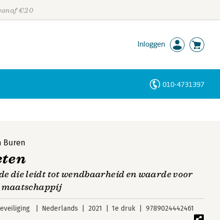
 vanaf €20
Inloggen
010-4731397
Personen
Trefwoorden
n Buren
eten
die leidt tot wendbaarheid en waarde voor
n maatschappij
veiliging
Nederlands
2021
1e druk
9789024442461