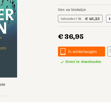
Kies uw bindwijze
€ 46,25
Gebonden | NL
E
€ 36,95
In winkelwagen
Direct te downloaden
100
n