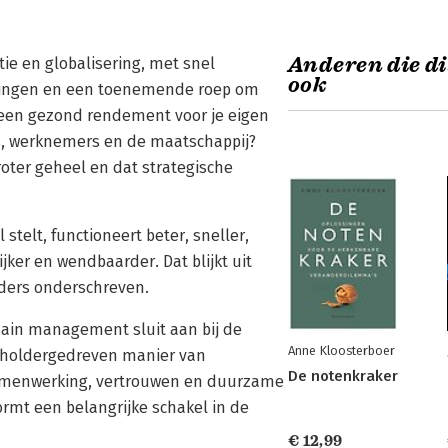
Anderen die di
ptie en globalisering, met snel
ook
gingen en een toenemende roep om
 een gezond rendement voor je eigen
s, werknemers en de maatschappij?
roter geheel en dat strategische
stelt, functioneert beter, sneller,
jker en wendbaarder. Dat blijkt uit
ders onderschreven.
ain management sluit aan bij de
Anne Kloosterboer
reholdergedreven manier van
De notenkraker
amenwerking, vertrouwen en duurzame
rmt een belangrijke schakel in de
€ 12,99