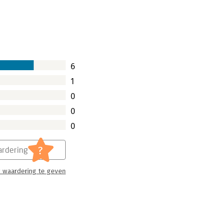
6
1
0
0
0
?
rdering
 waardering te geven