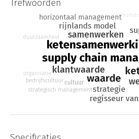
Trefwoorden
multidi
horizontaal management
rijnlands model
su
samenwerken
duurzaamheid
ketensamenwerk
supply chain man
klantwaarde
ke
organisatie
waarde
we
bedrijfscultuur
cultuur
strategie
strategisch management
regisseur va
Specificaties