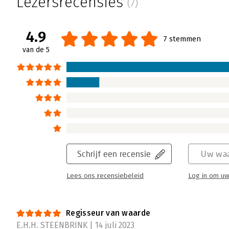
Lezersrecensies
(7)
4.9
7 stemmen
van de 5
Schrijf een recensie
Uw waa
Lees ons recensiebeleid
Log in om uw
Regisseur van waarde
E.H.H. STEENBRINK | 14 juli 2023