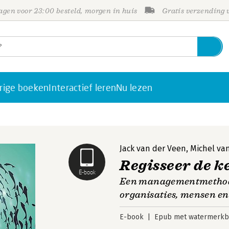
gen voor 23:00 besteld, morgen in huis
Gratis verzending
rige boeken
Interactief leren
Nu lezen
Jack van der Veen
,
Michel va
Regisseer de k
E-book
Een managementmethode 
organisaties, mensen e
E-book
Epub met watermerkbe