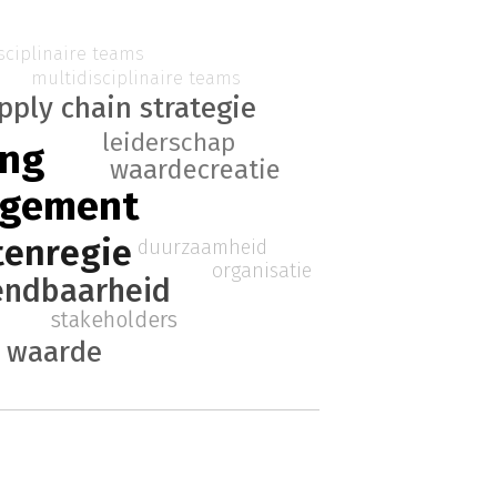
sciplinaire teams
multidisciplinaire teams
pply chain strategie
leiderschap
ing
waardecreatie
agement
tenregie
duurzaamheid
organisatie
ndbaarheid
stakeholders
n waarde