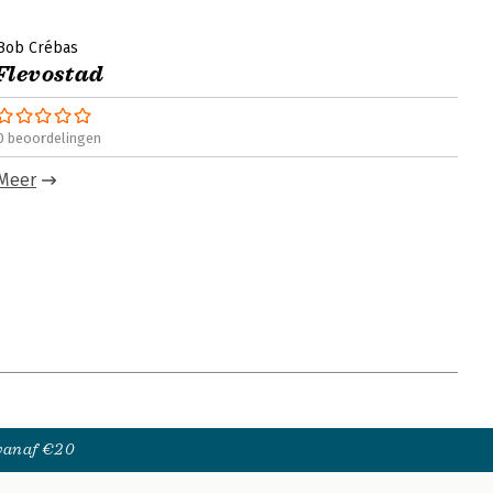
Bob Crébas
Flevostad
0 beoordelingen
Meer
 vanaf €20