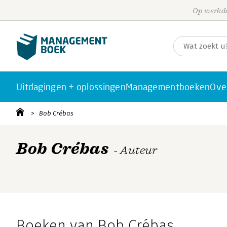
Op werkda
Uitdagingen + oplossingen
Managementboeken
Ove
Bob Crébas
Bob Crébas
- Auteur
Boeken van Bob Crébas