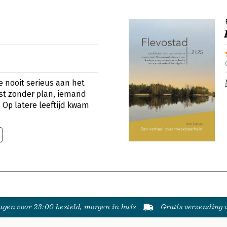
 nooit serieus aan het
ist zonder plan, iemand
 Op latere leeftijd kwam
gen voor 23:00 besteld, morgen in huis
Gratis verzending