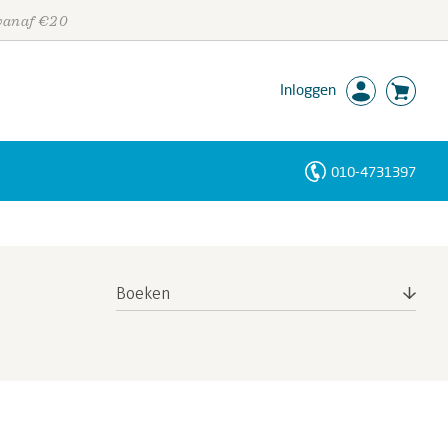
 vanaf €20
Inloggen
010-4731397
Personen
Trefwoorden
Boeken