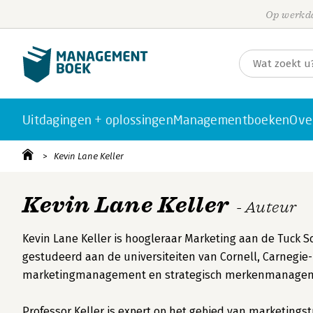
Op werkda
Uitdagingen + oplossingen
Managementboeken
Ove
Kevin Lane Keller
Kevin Lane Keller
- Auteur
Kevin Lane Keller is hoogleraar Marketing aan de Tuck S
gestudeerd aan de universiteiten van Cornell, Carnegie-
marketingmanagement en strategisch merkenmanagement
Professor Keller is expert op het gebied van marketingst