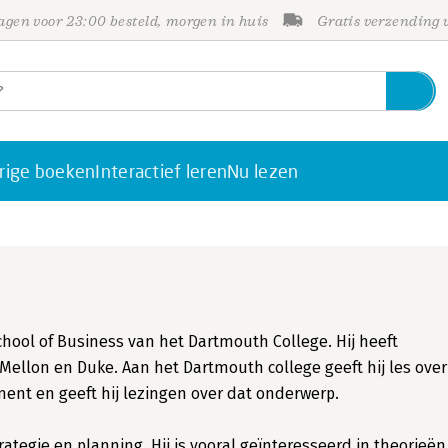
gen voor 23:00 besteld, morgen in huis
Gratis verzending
rige boeken
Interactief leren
Nu lezen
chool of Business van het Dartmouth College. Hij heeft
Mellon en Duke. Aan het Dartmouth college geeft hij les over
 en geeft hij lezingen over dat onderwerp.
rategie en planning. Hij is vooral geïnteresseerd in theorieën