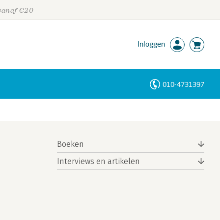
 vanaf €20
Inloggen
010-4731397
Personen
Trefwoorden
Boeken
Interviews en artikelen