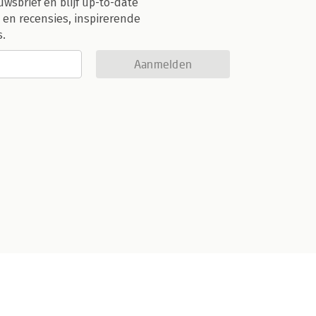
uwsbrief en blijf up-to-date
 en recensies, inspirerende
s.
Aanmelden