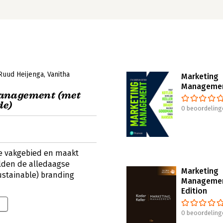
Ruud Heijenga
Vanitha
Marketing
Manageme
anagement (met
de)
0 beoordeling
te vakgebied en maakt
lden de alledaagse
Marketing
 sustainable) branding
Managemen
Edition
0 beoordeling