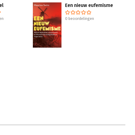
el
Een nieuw eufemisme
en
0 beoordelingen