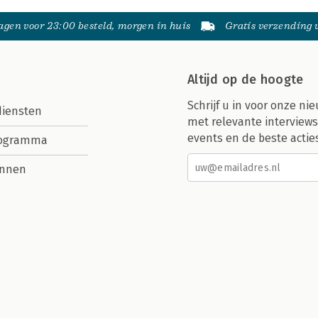
gen voor 23:00 besteld, morgen in huis
Gratis verzending
Altijd op de hoogte
Schrijf u in voor onze nie
diensten
met relevante interviews
events en de beste actie
rogramma
nnen