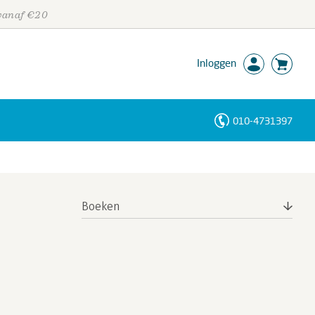
 vanaf €20
Inloggen
010-4731397
Personen
Trefwoorden
Boeken