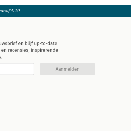
 vanaf €20
uwsbrief en blijf up-to-date
 en recensies, inspirerende
s.
Aanmelden