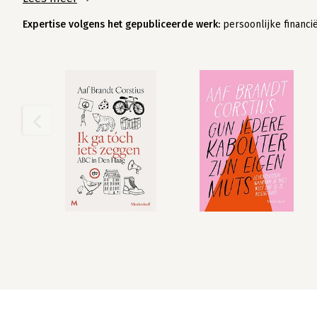
Expertise volgens het gepubliceerde werk:
persoonlijke financi