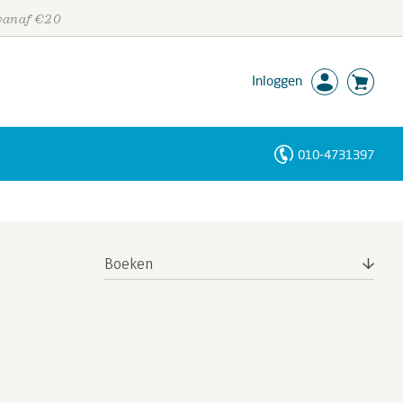
 vanaf €20
Inloggen
010-4731397
Personen
Trefwoorden
Boeken