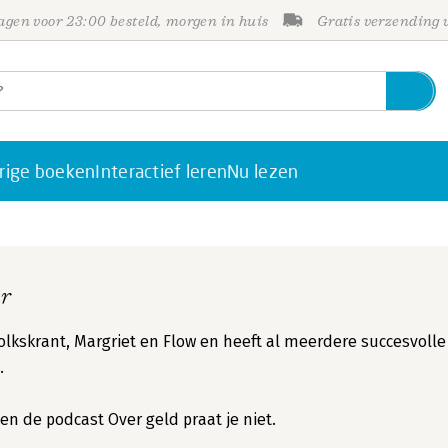
gen voor 23:00 besteld, morgen in huis
Gratis verzending
rige boeken
Interactief leren
Nu lezen
ur
olkskrant, Margriet en Flow en heeft al meerdere succesvolle
.
n de podcast Over geld praat je niet.