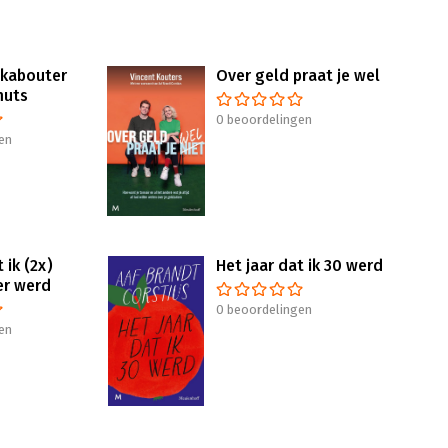
 kabouter
Over geld praat je wel
muts
0 beoordelingen
en
 ik (2x)
Het jaar dat ik 30 werd
er werd
0 beoordelingen
en