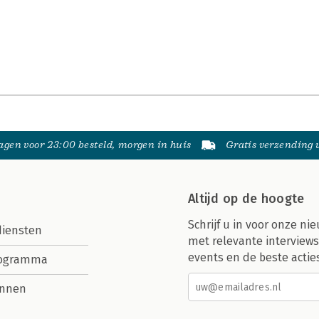
gen voor 23:00 besteld, morgen in huis
Gratis verzending
Altijd op de hoogte
Schrijf u in voor onze nie
diensten
met relevante interviews
events en de beste actie
rogramma
nnen