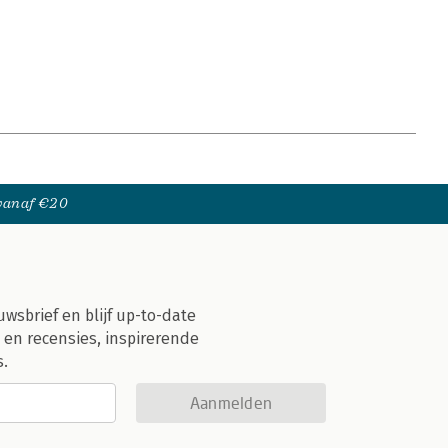
 vanaf €20
uwsbrief en blijf up-to-date
 en recensies, inspirerende
s.
Aanmelden