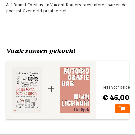
Aaf Brandt Corstius en Vincent Kouters presenteren samen de 
podcast Over geld praat je niet.
Andere boeken door Aaf Brandt
Corstius
Vaak samen gekocht
Prijs voor beide
€ 45,00
Over geld praat je
Gun iedere
wel
kabouter zijn eigen
muts