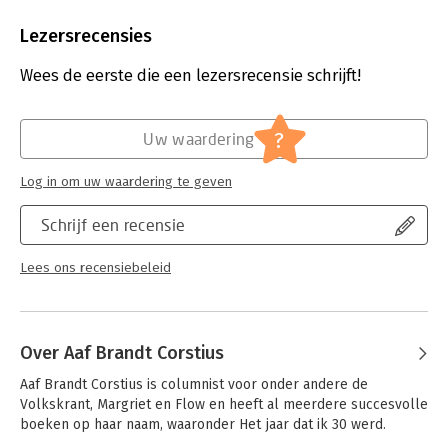
‘Aaf Brandt Corstius heeft een geweldige, onderkoelde humor.
Aantal pagina's:
240
Het boek zit vol grappige anekdotes.’ AD Mezza
Uitgever:
Meulenhoff
Lezersrecensies
‘Grappige, slimme, doodeenvoudige, maar uiterst
Druk:
1
verhelderende inzichten die het leven een stuk lichter of
Verschijningsdatum:
4-3-2025
Wees de eerste die een lezersrecensie schrijft!
makkelijker kunnen maken. Een boek waar je af en toe hardop
om kunt lachen, maar dat ook weleens ontroert en verrast.’
Hoofdrubriek:
Literatuur en romans
Nouveau
?
Uw waardering
Log in om uw waardering te geven
Schrijf een recensie
Lees ons recensiebeleid
Over Aaf Brandt Corstius
Aaf Brandt Corstius is columnist voor onder andere de 
Volkskrant, Margriet en Flow en heeft al meerdere succesvolle 
boeken op haar naam, waaronder Het jaar dat ik 30 werd.
