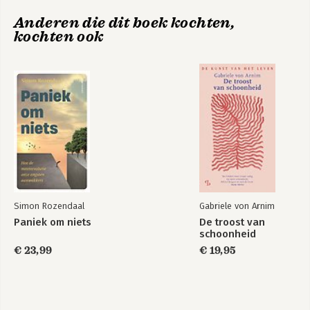
Anderen die dit boek kochten,
Bekijk alle boeken
kochten ook
Simon Rozendaal
Gabriele von Arnim
Paniek om niets
De troost van
schoonheid
€ 23,99
€ 19,95