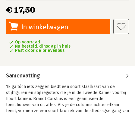
€ 17,50
In winkelwagen
Op voorraad
Nu besteld, dinsdag in huis
Past door de brievenbus
Samenvatting
‘Ik ga tóch iets zeggen biedt een soort staalkaart van de
stijlfiguren en stijlregisters die je in de Tweede Kamer voorbij
hoort komen. Brandt Corstius is een geamuseerde
toeschouwer van dit alles. Als je de columns achter elkaar
leest, vormen ze een soort kroniek van de alledaagse gang van
zaken in het parlement.’**** NRC
In haar slimme, grappige nieuwe boek belicht geliefd
columnist Aaf Brandt Corstius de taal van de Tweede Kamer in
al zijn eigenaardigheid – past perfect in het thema van de