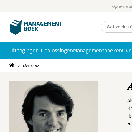
Op werkda
Uitdagingen + oplossingen
Managementboeken
Ove
Alex Lanz
Al
-i
-b
-g