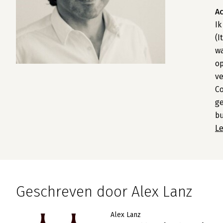
A
Ik
(I
wa
op
ve
Co
ge
bu
L
Geschreven door Alex Lanz
Alex Lanz