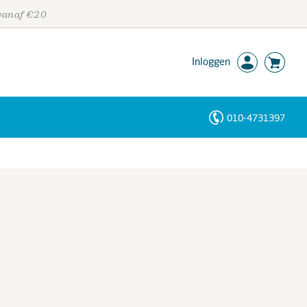
 vanaf €20
Inloggen
010-4731397
Personen
Trefwoorden