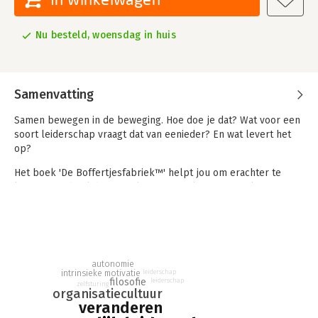
Nu besteld, woensdag in huis
Samenvatting
Samen bewegen in de beweging. Hoe doe je dat? Wat voor een
soort leiderschap vraagt dat van eenieder? En wat levert het
op?
Het boek 'De Boffertjesfabriek™' helpt jou om erachter te
komen. Het boek bevat 55 levensverhalen met een knipoog
naar de werkende praktijk van mensen. Vertrekpunt van 'De
Boffertjesfabriek' zijn drie jongens van 11 jaar die hun eigen
bedrijf beginnen. Ik zie het gebeuren en reflecteer erop: wat
kunnen we leren van 'De Boffertjesfabriek'?
autonomie
Het merendeel van de verhalen eindigt met verdiepende
intrinsieke motivatie
leiderschap
vragen. De antwoorden staan er helaas niet bij. Want wie ben ik
filosofie
leiderschap
zelfsturing
organisatiecultuur
om te zeggen hoe dingen moeten?
veranderen