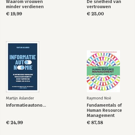
Waarom vrouwen
De snelheid van
.bevestiging 86
minder verdienen
vertrouwen
.claus 88
€ 19,99
€ 25,00
.boegbeeld 89
.lantaarn 90
.diamanten 91
.verdiend 92
.luxe 93
.bij het einde beginnen 95
.het einde 96
.epiloog 97
.postscriptum 99
Martijn Aslander
Raymond Noë
Informatieautonomie
Fundamentals of
Human Resource
Management
€ 24,99
€ 87,58