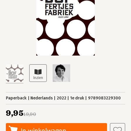
Paperback
Nederlands
2022
1e druk
9789083229300
9,95
19,90
In winkelwagen