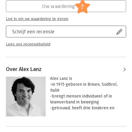
Mooi van vormgeving (geniet ik van), verrassend en
effectiviteit
?
Uw waardering
inspirerend. Want, wanneer lees je nou iets dat echt prikkelt.
Log in om uw waardering te geven
Het boek heeft mij als leidinggevende veel inzichten en
reflectiemomenten heeft gegeven. Vooral dat laatste.
Schrijf een recensie
Lees ons recensiebeleid
Over Alex Lanz
Alex Lanz is

-in 1975 geboren in Brixen, Südtirol, 
Italië

-brengt mensen individueel of in 
teamverband in beweging

-getrouwd, heeft drie kinderen en 
woont in Arnhem

Achtergrond
Ik heb econometrie gestudeerd aan de 