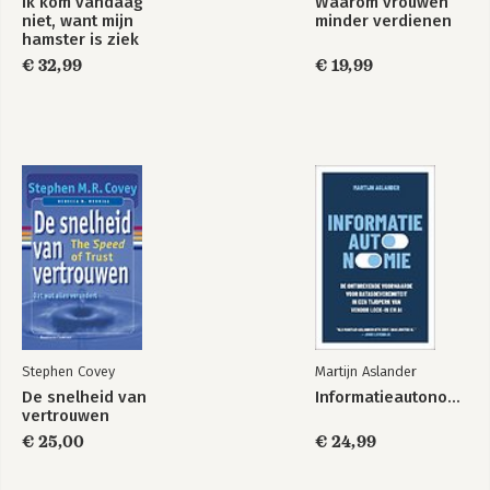
Ik kom vandaag
Waarom vrouwen
.aandacht 84
niet, want mijn
minder verdienen
.bevestiging 86
hamster is ziek
.claus 88
€ 32,99
€ 19,99
.boegbeeld 89
.lantaarn 90
.diamanten 91
.verdiend 92
.luxe 93
.bij het einde beginnen 95
.het einde 96
.epiloog 97
.postscriptum 99
Stephen Covey
Martijn Aslander
De snelheid van
Informatieautonomie
vertrouwen
€ 25,00
€ 24,99