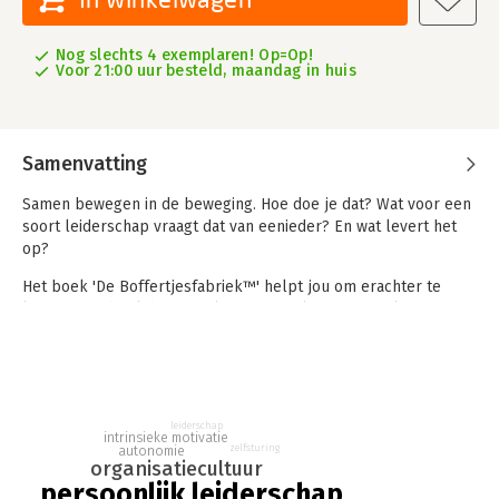
Nog slechts 4 exemplaren! Op=Op!
Voor 21:00 uur besteld, maandag in huis
Samenvatting
Samen bewegen in de beweging. Hoe doe je dat? Wat voor een
soort leiderschap vraagt dat van eenieder? En wat levert het
op?
Het boek 'De Boffertjesfabriek™' helpt jou om erachter te
komen. Het boek bevat 55 levensverhalen met een knipoog
naar de werkende praktijk van mensen. Vertrekpunt van 'De
Boffertjesfabriek' zijn drie jongens van 11 jaar die hun eigen
bedrijf beginnen. Ik zie het gebeuren en reflecteer erop: wat
kunnen we leren van 'De Boffertjesfabriek'?
leiderschap
Het merendeel van de verhalen eindigt met verdiepende
intrinsieke motivatie
zelfsturing
autonomie
vragen. De antwoorden staan er helaas niet bij. Want wie ben ik
organisatiecultuur
om te zeggen hoe dingen moeten?
persoonlijk leiderschap