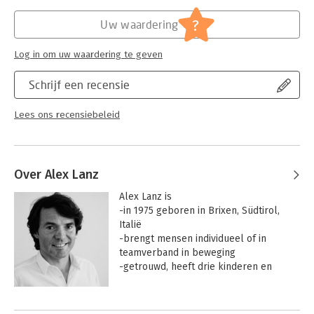
Hoofdrubriek:
Algemeen management
,
Persoonlijke
Mooi van vormgeving (geniet ik van), verrassend en
effectiviteit
?
Uw waardering
inspirerend. Want, wanneer lees je nou iets dat echt prikkelt.
Log in om uw waardering te geven
Het boek heeft mij als leidinggevende veel inzichten en
reflectiemomenten heeft gegeven. Vooral dat laatste.
Schrijf een recensie
Lees ons recensiebeleid
Over Alex Lanz
Alex Lanz is

-in 1975 geboren in Brixen, Südtirol, 
Italië

-brengt mensen individueel of in 
teamverband in beweging

-getrouwd, heeft drie kinderen en 
woont in Arnhem

Achtergrond