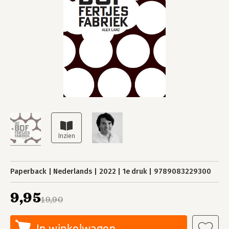
Paperback
Nederlands
2022
1e druk
9789083229300
9,95
19,90
In winkelwagen