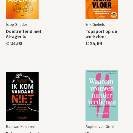
verantwoordelijk voor een 
.spiegel 50
gecertificeerde opleiding tot Business 
.het derde oog 51
Coach en Mediator. Ik spreek Duits, 
.winnen 53
Nederlands, Italiaans en Engels. –>

.saloondeuren 55
Joop Snijder
Erik Giebels
.harde schijf 57
Mensen bewegen
Doeltreffend met
Topsport op de
.doorgeschoten 58
AI-agents
werkvloer
Kunnen bewegen zonder van je ankers 
.hoop 59
te raken, is een groeiende ‘kunst’ in 
€ 24,95
€ 24,99
.uitgelijnd 60
onze steeds sneller veranderende 
.scratchen 63
wereld. En niet altijd gemakkelijk. Als 
.complex 65
LANZ help ik mensen effectief om te 
.betekenis 66
gaan met veranderingen, conflicten en 
.onverschillig 67
hun performance. Snel en concreet, 
.vertrouwen 68
aangevuld met mijn ervaring en eigen 
.balans 70
visie op de essentie van veranderen: 
.tijd 73
mensen helpen gehoord en begrepen 
.vakantie 74
te worden door onderwerpen aan te 
.doen 75
snijden die de kern raken. Ik ga altijd uit 
.snelheid 76
van wat mensen beweegt en 
.hoogteparcours 77
belemmert, en wat ze belangrijk 
.beweging 79
vinden. Harde en zachte factoren. Grote 
.frederique 81
en kleine dingen.
Bas van Kesteren
Sophie van Gool
.marathon 82