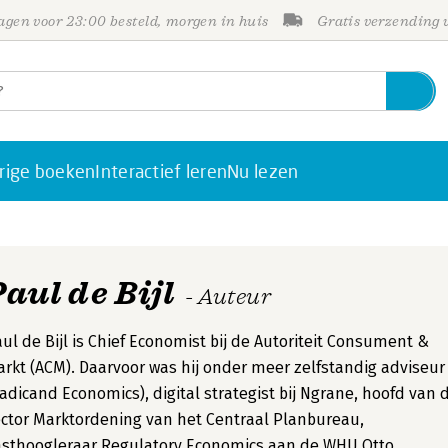
gen voor 23:00 besteld, morgen in huis
Gratis verzending
rige boeken
Interactief leren
Nu lezen
aul de Bijl
- Auteur
ul de Bijl is Chief Economist bij de Autoriteit Consument &
rkt (ACM). Daarvoor was hij onder meer zelfstandig adviseur
adicand Economics), digital strategist bij Ngrane, hoofd van 
ctor Marktordening van het Centraal Planbureau,
asthoogleraar Regulatory Economics aan de WHU Otto