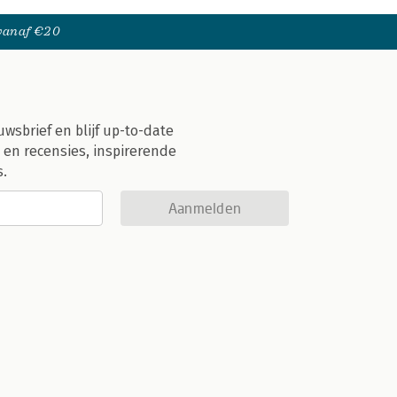
 vanaf €20
uwsbrief en blijf up-to-date
 en recensies, inspirerende
s.
Aanmelden