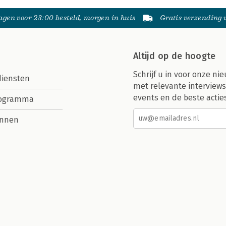
gen voor 23:00 besteld, morgen in huis
Gratis verzending
Altijd op de hoogte
Schrijf u in voor onze nie
diensten
met relevante interviews
events en de beste actie
rogramma
nnen