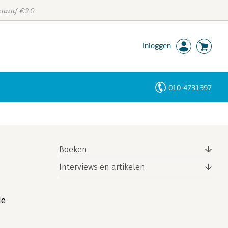
 vanaf €20
Inloggen
010-4731397
Personen
Trefwoorden
Boeken
Interviews en artikelen
de