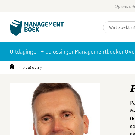
Op werkda
Uitdagingen + oplossingen
Managementboeken
Ove
Paul de Bijl
P
Pa
Ma
(R
se
g