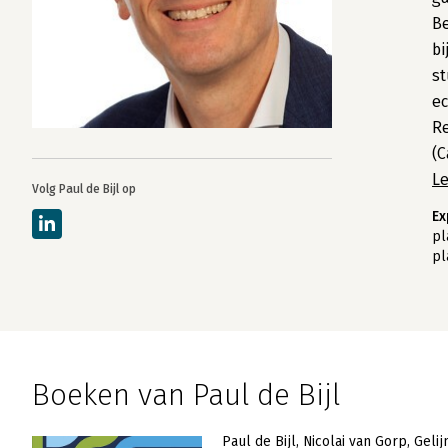
Be
bi
s
ec
Re
(C
L
Volg Paul de Bijl op
Ex
pl
pl
Boeken van Paul de Bijl
Paul de Bijl
Nicolai van Gorp
Geli