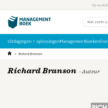
Op werkda
Uitdagingen + oplossingen
Managementboeken
Ove
Richard Branson
Richard Branson
- Auteur