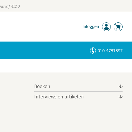
 vanaf €20
Inloggen
010-4731397
Personen
Trefwoorden
Boeken
Interviews en artikelen