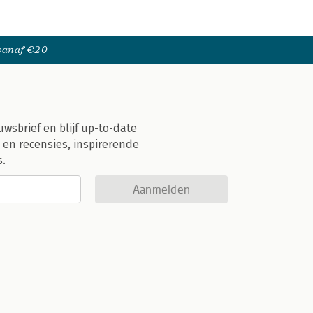
 vanaf €20
uwsbrief en blijf up-to-date
 en recensies, inspirerende
s.
Aanmelden