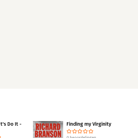
t's Do It -
Finding my Virginity
0 beoordelingen