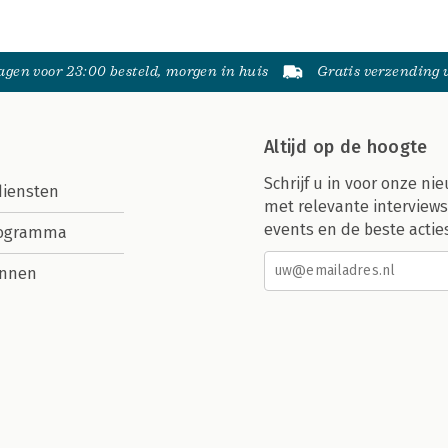
gen voor 23:00 besteld, morgen in huis
Gratis verzending
Altijd op de hoogte
Schrijf u in voor onze nie
diensten
met relevante interviews
events en de beste actie
rogramma
nnen