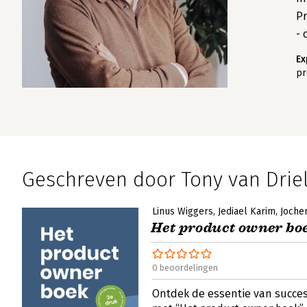
Pr
- 
Ex
pr
Geschreven door Tony van Drie
Linus Wiggers
Jediael Karim
Joche
Het product owner bo
0 beoordelingen
Ontdek de essentie van succe