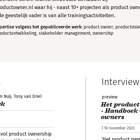
oductowner.nl waar hij - naast 10+ projecten als product own
de geestelijk vader is van alle trainingsactiviteiten.
pertise volgens het gepubliceerde werk:
product owner, productvisie
oductontwikkeling, stakeholder management, ownership
l
Interview
m Nuij
Tony van Driel
preview
ek
Het product
- Handboek 
owners
| 10 november 2023
svol product ownership
‘Het product own