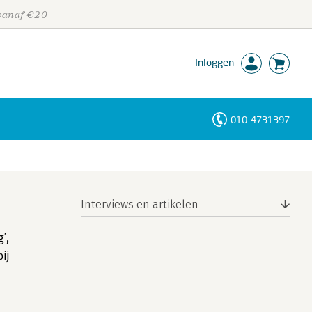
 vanaf €20
Inloggen
010-4731397
Personen
Trefwoorden
Interviews en artikelen
’,
ij