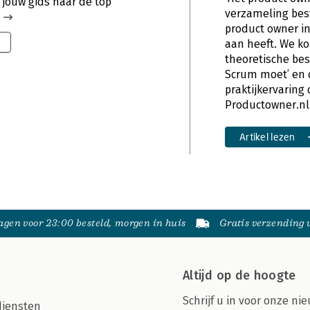
 jouw gids naar de top
verzameling best
product owner in
aan heeft. We k
theoretische bes
Scrum moet’ en 
praktijkervaring d
Productowner.n
Artikel lezen
gen voor 23:00 besteld, morgen in huis
Gratis verzending
Altijd op de hoogte
Schrijf u in voor onze nie
diensten