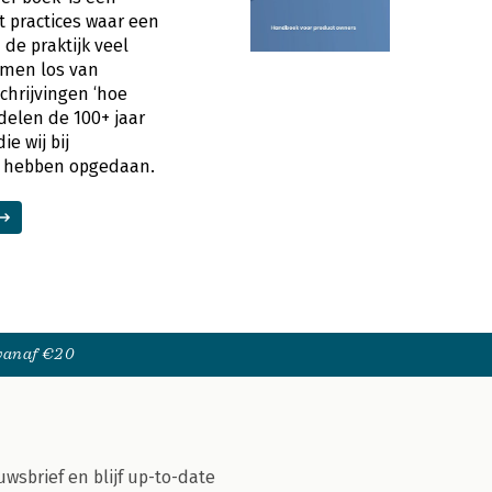
 practices waar een
 de praktijk veel
omen los van
chrijvingen ‘hoe
delen de 100+ jaar
ie wij bij
l hebben opgedaan.
 vanaf €20
uwsbrief en blijf up-to-date