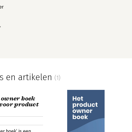
er
,
s en artikelen
(1)
 owner boek
voor product
er boek’ is een