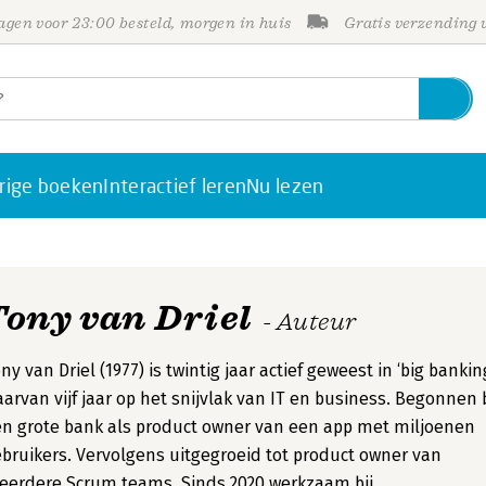
gen voor 23:00 besteld, morgen in huis
Gratis verzending
rige boeken
Interactief leren
Nu lezen
Tony van Driel
- Auteur
ny van Driel (1977) is twintig jaar actief geweest in ‘big banking
arvan vijf jaar op het snijvlak van IT en business. Begonnen b
n grote bank als product owner van een app met miljoenen
bruikers. Vervolgens uitgegroeid tot product owner van
erdere Scrum teams. Sinds 2020 werkzaam bij