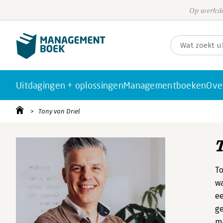
Op werkda
Uitdagingen + oplossingen
Managementboeken
Ove
Tony van Driel
To
wa
ee
ge
me