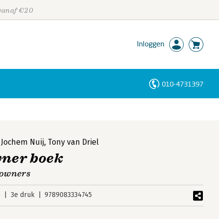
 vanaf €20
Inloggen
010-4731397
Personen
Trefwoorden
,
Jochem Nuij
,
Tony van Driel
wner boek
 owners
4
3e druk
9789083334745