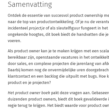
Samenvatting
Ontdek de essentie van succesvol product ownership m
naar de top van productontwikkeling. Of je nu de verant
incidenteel
projectje
of als sleutelfiguur fungeert in he
ongekende hoogtes, dit boek biedt de handvatten die je 
voeren.
Als product owner kan je te maken krijgen met een scal
bereikbaar zijn, openstaande vacatures in het ontwikk
door sales, en complexe projecten die jarenlang van af
Daarbij komen nog de onvermijdelijke uren doorgebracht
klantcontact en een backlog die uitpuilt met bugs. Hoe 
product en je projecten?
Het product owner boek
pakt deze vragen aan. Gebaseer
duizenden product owners, biedt dit boek gevalideerde i
regie terug te krijgen. Het biedt waarde voor product own