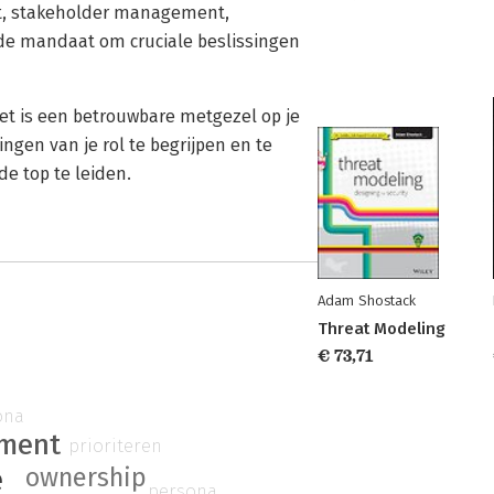
t, stakeholder management,
nde mandaat om cruciale beslissingen
t is een betrouwbare metgezel op je
ingen van je rol te begrijpen en te
de top te leiden.
Adam Shostack
Threat Modeling
€ 73,71
ona
ement
prioriteren
e
ownership
persona