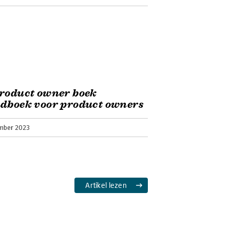
roduct owner boek
dboek voor product owners
mber 2023
Artikel lezen