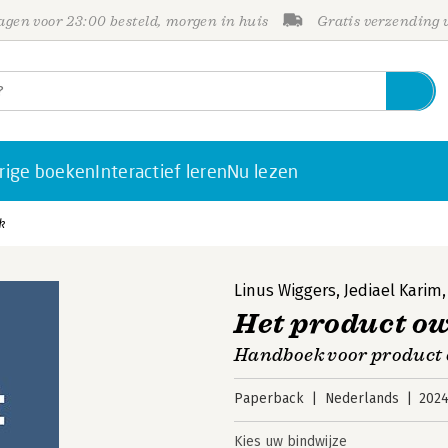
gen voor 23:00 besteld, morgen in huis
Gratis verzending
rige boeken
Interactief leren
Nu lezen
k
Linus Wiggers
,
Jediael Karim
Het product o
Handboek voor product
Paperback
Nederlands
202
Kies uw bindwijze