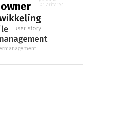
 owner
prioriteren
wikkeling
ile
user story
 management
dermanagement