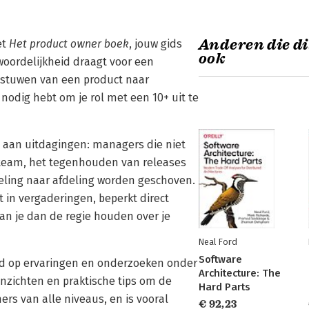
Anderen die di
et
Het product owner boek
, jouw gids
ook
woordelijkheid draagt voor een
t stuwen van een product naar
nodig hebt om je rol met een 10+ uit te
a aan uitdagingen: managers die niet
elteam, het tegenhouden van releases
deling naar afdeling worden geschoven.
 in vergaderingen, beperkt direct
kan je dan de regie houden over je
Neal Ford
Software
d op ervaringen en onderzoeken onder
Architecture: The
nzichten en praktische tips om de
Hard Parts
ers van alle niveaus, en is vooral
€ 92,23