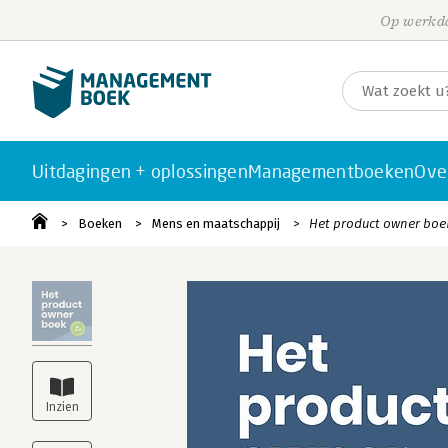
Op werkda
Uitdagingen + oplossingen
Managementboeken
Ove
Boeken
Mens en maatschappij
Het product owner boe