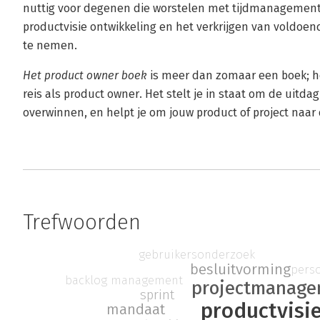
nuttig voor degenen die worstelen met tijdmanagemen
productvisie ontwikkeling en het verkrijgen van voldoe
te nemen.
Het product owner boek
is meer dan zomaar een boek; he
reis als product owner. Het stelt je in staat om de uitdag
overwinnen, en helpt je om jouw product of project naar 
Trefwoorden
gebruikersonderzoek
besluitvorming
pers
backlog management
projectmanag
sprint
productvisi
mandaat