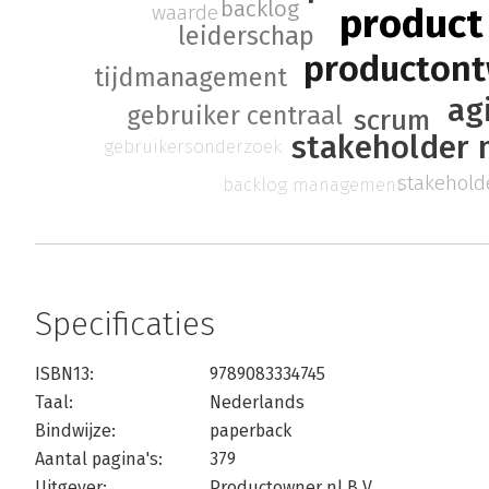
backlog
waarde
product
leiderschap
productont
tijdmanagement
ag
gebruiker centraal
scrum
stakeholder
gebruikersonderzoek
stakehol
backlog management
Specificaties
ISBN13:
9789083334745
Taal:
Nederlands
Bindwijze:
paperback
Aantal pagina's:
379
Uitgever:
Productowner.nl B.V.