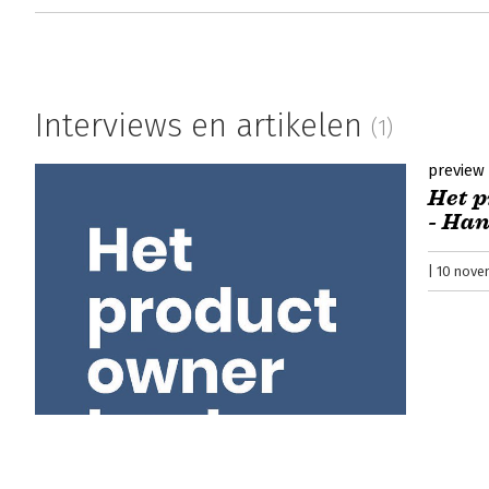
Interviews en artikelen
(1)
preview
Het p
- Han
10 nove