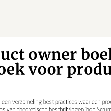
duct owner boe
oek voor produ
s een verzameling best practices waar een prod
os van theoretische beschrijvingen ‘hoe Scru