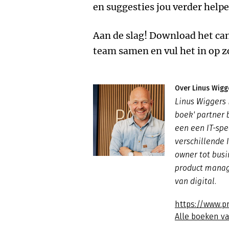
en suggesties jou verder help
Aan de slag! Download het can
team samen en vul het in op 
Over Linus Wigg
Linus Wiggers 
boek' partner b
een een IT-spe
verschillende 
owner tot busi
product manage
van digital.
https://www.p
Alle boeken v