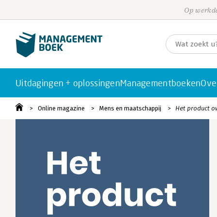
Op werkda
Uitdagingen + oplossingen
Managementboeken
Ove
Online magazine
Mens en maatschappij
Het product o