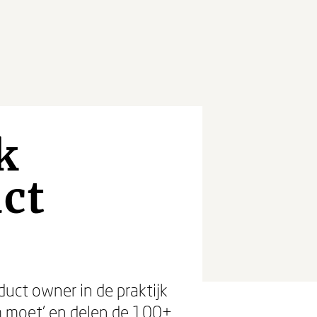
k
ct
uct owner in de praktijk
m moet’ en delen de 100+