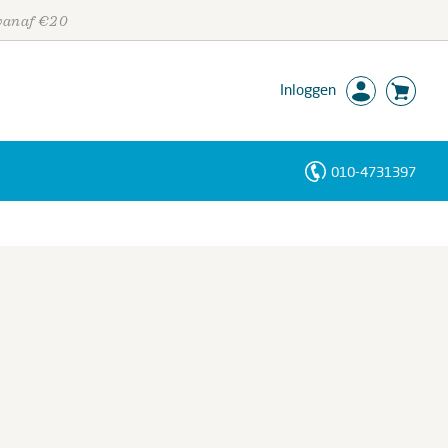
 vanaf €20
Inloggen
010-4731397
Personen
Trefwoorden