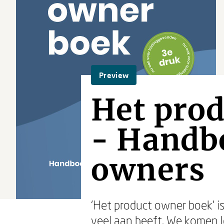
Preview
Het pro
- Handb
owners
‘Het product owner boek’ i
veel aan heeft. We komen l