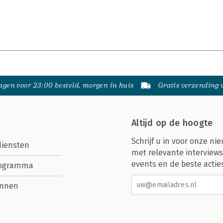
gen voor 23:00 besteld, morgen in huis
Gratis verzending
Altijd op de hoogte
Schrijf u in voor onze nie
diensten
met relevante interviews
events en de beste actie
rogramma
nnen