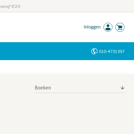
 vanaf €20
Inloggen
010-4731397
Personen
Trefwoorden
Boeken