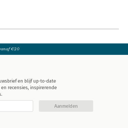
 vanaf €20
uwsbrief en blijf up-to-date
 en recensies, inspirerende
s.
Aanmelden