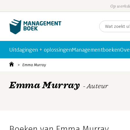
Op werkda
Uitdagingen + oplossingen
Managementboeken
Ove
Emma Murray
Emma Murray
- Auteur
Boeken van Emma Murray