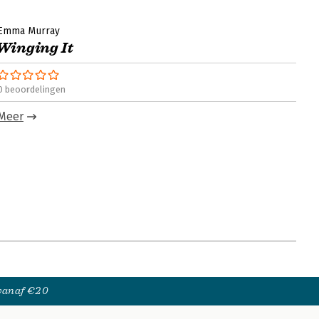
Emma Murray
Winging It
0 beoordelingen
Meer
 vanaf €20