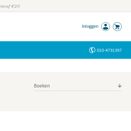
 vanaf €20
Inloggen
010-4731397
Personen
Trefwoorden
Boeken