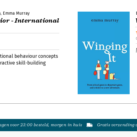
n
Emma Murray
or - International
ational behaviour concepts
active skill-building
gen voor 23:00 besteld, morgen in huis
Gratis verzending