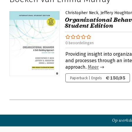
Christopher Neck
Jeffery Houghto
Organizational Behavi
Student Edition
0 beoordelingen
Providing insight into organiz
and processes through an inter
approach.
Meer
€ 150,95
Paperback | Engels
Op werkda