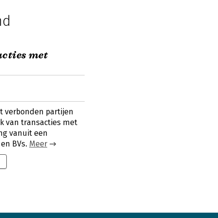
nd
acties met
t verbonden partijen
ek van transacties met
ng vanuit een
 en BVs.
Meer