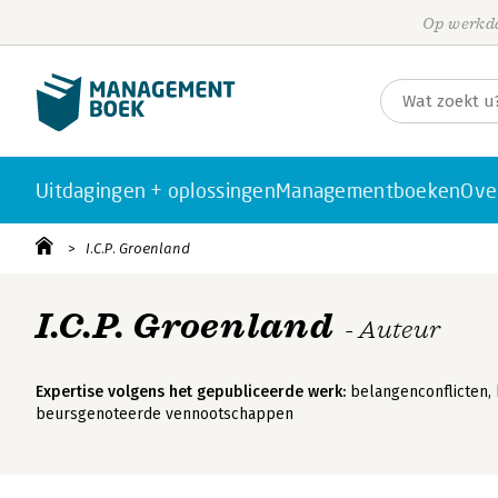
Op werkda
Uitdagingen + oplossingen
Managementboeken
Ove
I.C.P. Groenland
I.C.P. Groenland
- Auteur
Expertise volgens het gepubliceerde werk:
belangenconflicten,
beursgenoteerde vennootschappen