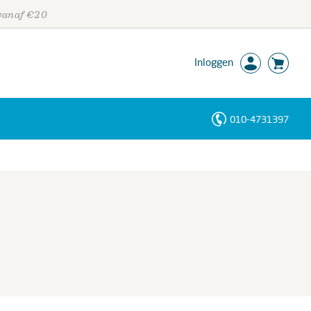
 vanaf €20
Inloggen
010-4731397
Personen
Trefwoorden