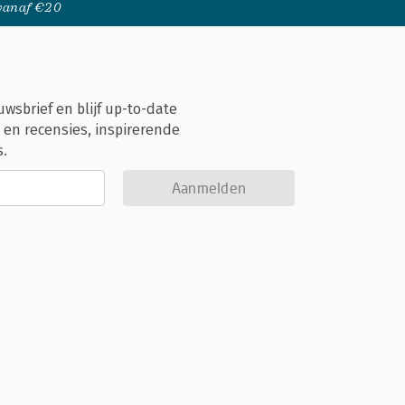
 vanaf €20
uwsbrief en blijf up-to-date
 en recensies, inspirerende
s.
Aanmelden