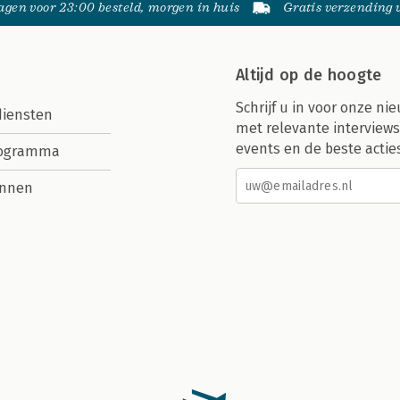
gen voor 23:00 besteld, morgen in huis
Gratis verzending
Altijd op de hoogte
Schrijf u in voor onze nie
diensten
met relevante interviews
events en de beste actie
rogramma
nnen