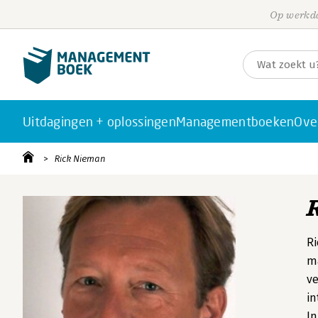
Op werkda
Uitdagingen + oplossingen
Managementboeken
Ove
Rick Nieman
Ri
ma
ve
in
In