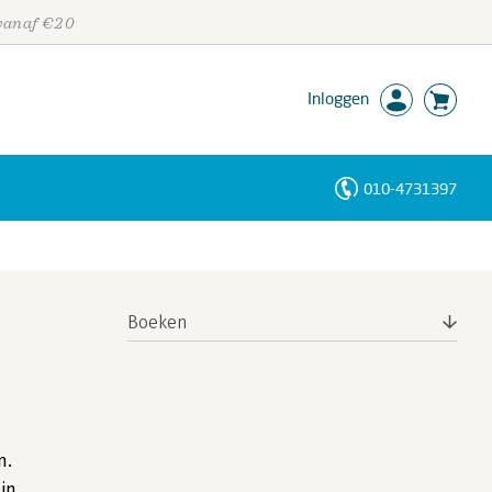
 vanaf €20
Inloggen
010-4731397
Personen
Trefwoorden
Boeken
n.
in