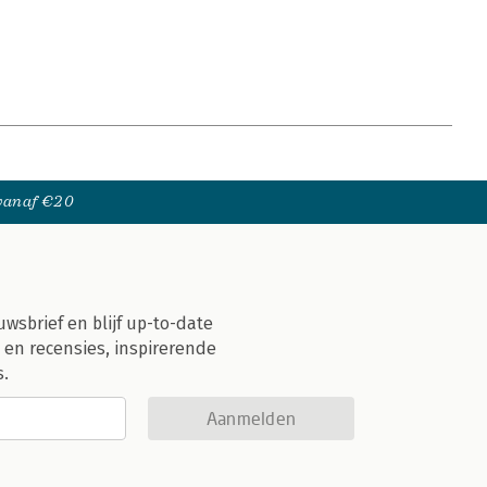
 vanaf €20
uwsbrief en blijf up-to-date
 en recensies, inspirerende
s.
Aanmelden