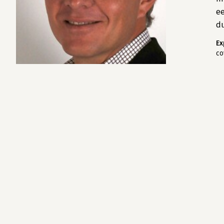
ee
du
Ex
co