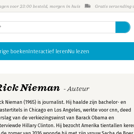
gen voor 23:00 besteld, morgen in huis
Gratis verzending
rige boeken
Interactief leren
Nu lezen
Rick Nieman
- Auteur
ck Nieman (1965) is journalist. Hij haalde zijn bachelor- en
stertitels in Chicago en Los Angeles, werkte voor cnn, deed
rslag van de verkiezingswinst van Barack Obama en
terviewde Hillary Clinton. Hij bezocht Amerika tientallen kere
 de zomer van 2016 woonde hij met zijn vrouw Sacha de Boer 