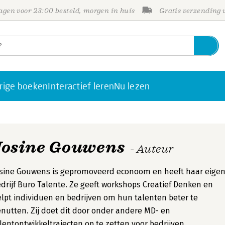
gen voor 23:00 besteld, morgen in huis
Gratis verzending
rige boeken
Interactief leren
Nu lezen
Josine Gouwens
- Auteur
osine Gouwens is gepromoveerd econoom en heeft haar eige
drijf Buro Talente. Ze geeft workshops Creatief Denken en
lpt individuen en bedrijven om hun talenten beter te
nutten. Zij doet dit door onder andere MD- en
lentontwikkeltrajecten op te zetten voor bedrijven.