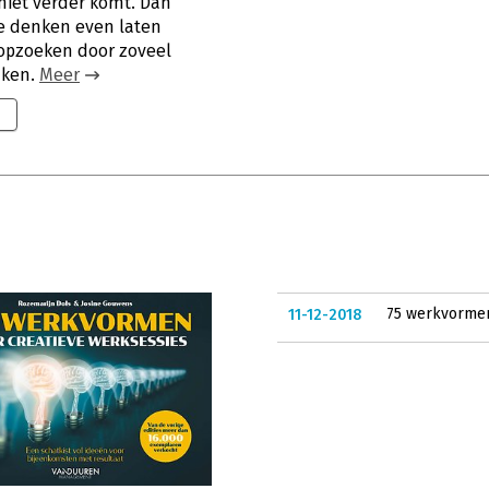
niet verder komt. Dan
le denken even laten
 opzoeken door zoveel
nken.
Meer
75 werkvormen 
11-12-2018