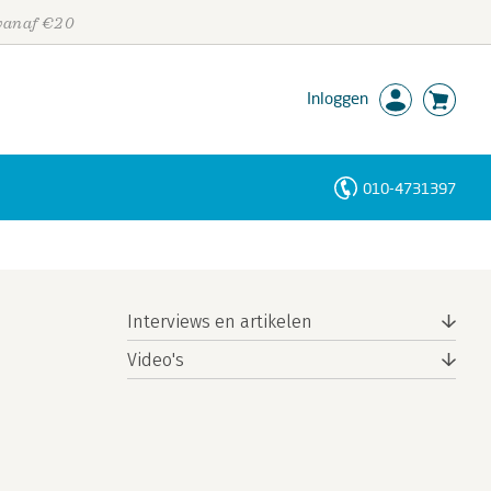
 vanaf €20
Inloggen
010-4731397
Personen
Trefwoorden
Interviews en artikelen
Video's
n