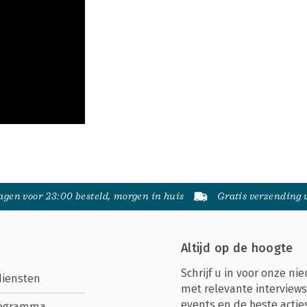
gen voor 23:00 besteld, morgen in huis
Gratis verzending
Altijd op de hoogte
Schrijf u in voor onze nie
diensten
met relevante interviews
events en de beste actie
rogramma