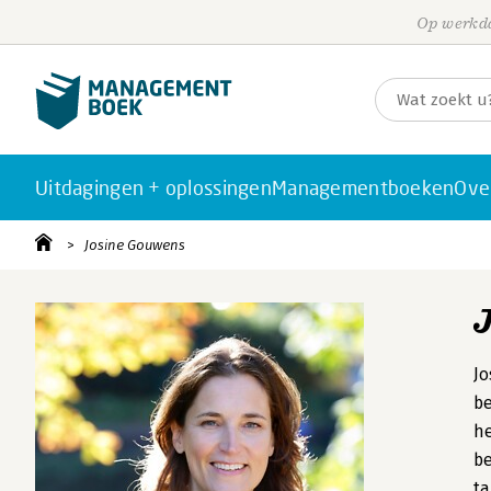
Op werkda
Uitdagingen + oplossingen
Managementboeken
Ove
Josine Gouwens
J
be
he
be
ta