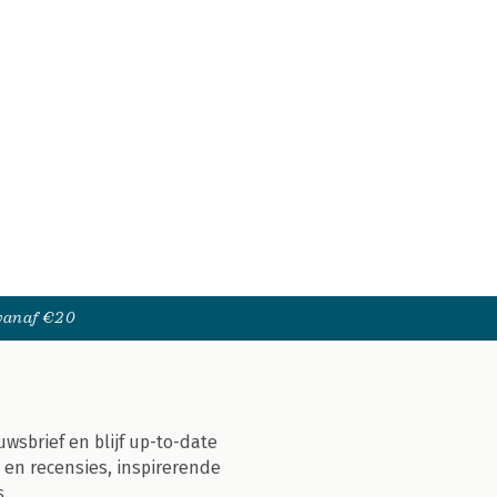
 vanaf €20
uwsbrief en blijf up-to-date
 en recensies, inspirerende
s.