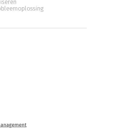
liseren
obleemoplossing
 management