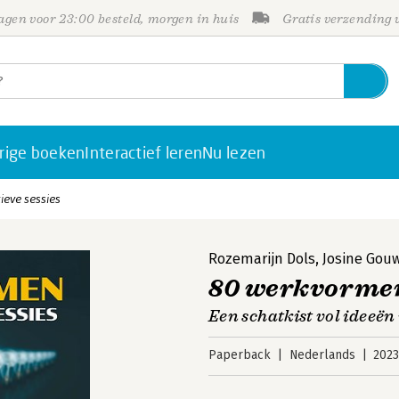
gen voor 23:00 besteld, morgen in huis
Gratis verzending
rige boeken
Interactief leren
Nu lezen
ieve sessies
Rozemarijn Dols
,
Josine Gou
80 werkvormen 
Een schatkist vol ideeë
Paperback
Nederlands
202