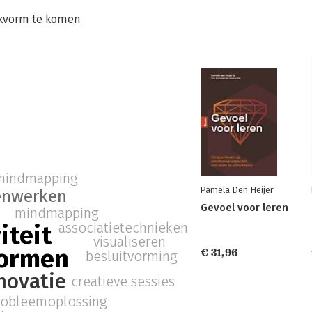
rkvorm te komen
mindmapping
Pamela Den Heijer
nwerken
Gevoel voor leren
mindmapping
associatietechnieken
iteit
visualiseren
ormen
€ 31,96
besluitvorming
novatie
creatieve sessies
robleemoplossing