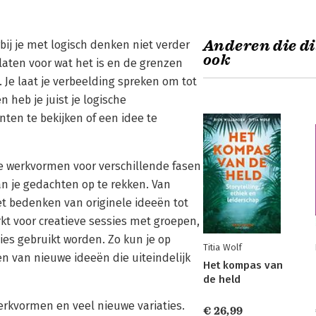
Anderen die di
bij je met logisch denken niet verder
ook
laten voor wat het is en de grenzen
 Je laat je verbeelding spreken om tot
 heb je juist je logische
en te bekijken of een idee te
e werkvormen voor verschillende fasen
an je gedachten op te rekken. Van
t bedenken van originele ideeën tot
kt voor creatieve sessies met groepen,
es gebruikt worden. Zo kun je op
Titia Wolf
n van nieuwe ideeën die uiteindelijk
Het kompas van
de held
erkvormen en veel nieuwe variaties.
€ 26,99