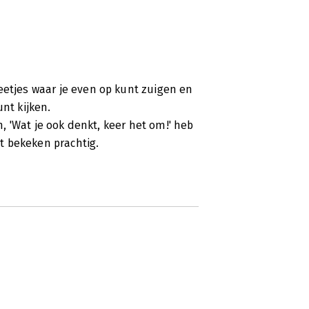
lim is om ze in de kast te hebben
 is er zo een. In ieder geval voor
eetjes waar je even op kunt zuigen en
msten organiseert voor groepen
nt kijken.
tants.
en, 'Wat je ook denkt, keer het om!' heb
t bekeken prachtig.
jven de voorwaarden, aanpak, werkwijze
zodat u op ideeën komt en deze kunt
innovaties te komen, aldus de inleiding