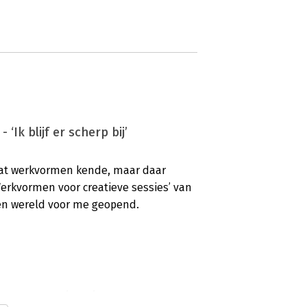
Ik blijf er scherp bij’
l wat werkvormen kende, maar daar
Werkvormen voor creatieve sessies’ van
een wereld voor me geopend.
 'Een handige gids'