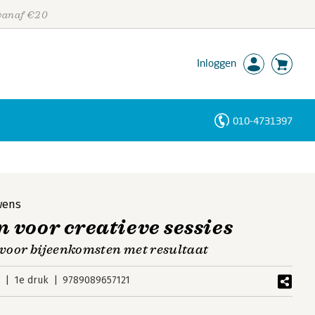
 vanaf €20
Inloggen
010-4731397
Personen
Trefwoorden
wens
voor creatieve sessies
n voor bijeenkomsten met resultaat
3
1e druk
9789089657121