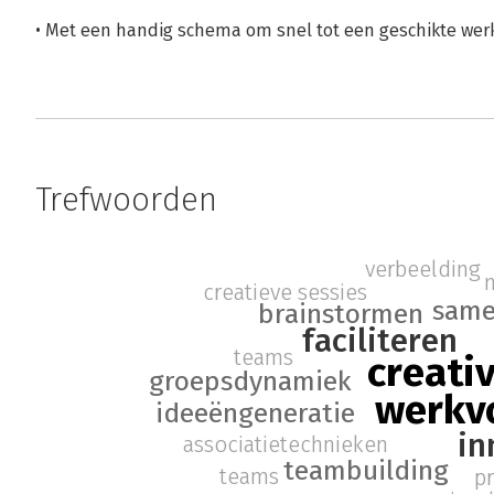
• Met een handig schema om snel tot een geschikte we
Trefwoorden
verbeelding
creatieve sessies
same
brainstormen
faciliteren
teams
creativ
groepsdynamiek
werkv
ideeëngeneratie
in
associatietechnieken
teambuilding
teams
p