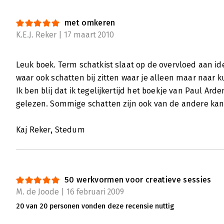
60 werkvormen voor creatieve sessies
met omkeren
Daniëlle de Jonge | 24 februari 2009
K.E.J. Reker | 17 maart 2010
Er zijn van die boeken waarvan het gewoon s
staan. '50 werkvormen voor creatieve sessies'
Leuk boek. Term schatkist slaat op de overvloed aan id
iedereen die met enige regelmaat bijeenko
waar ook schatten bij zitten waar je alleen maar naar ku
mensen, zoals trainers, managers en consul
Ik ben blij dat ik tegelijkertijd het boekje van Paul Ard
Lees verder
gelezen. Sommige schatten zijn ook van de andere kan
Kaj Reker, Stedum
60 werkvormen voor creatieve sessies
Ruud de Jong | 16 februari 2009
Rozemarijn Dols en Josine Gouwens beschri
en stappen van diverse creatieve sessies, 
50 werkvormen voor creatieve sessies
M. de Joode | 16 februari 2009
uitwerken. Het uiteindelijke doel is om tot 
van '50 werkvormen voor creatieve sessies'.
20 van 20 personen vonden deze recensie nuttig
Lees verder